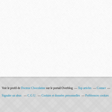
Voir le profil de
Docteur Chocolatine
sur le portail Overblog
Top articles
Contact
Signaler un abus
C.G.U.
Cookies et données personnelles
Préférences cookies