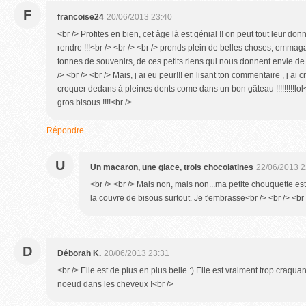
F
francoise24
20/06/2013 23:40
<br /> Profites en bien, cet âge là est génial !! on peut tout leur donn
rendre !!!<br /> <br /> <br /> prends plein de belles choses, emmaga
tonnes de souvenirs, de ces petits riens qui nous donnent envie de vi
/> <br /> <br /> Mais, j ai eu peur!!! en lisant ton commentaire , j ai 
croquer dedans à pleines dents come dans un bon gâteau !!!!!!!!!lol<b
gros bisous !!!!<br />
Répondre
U
Un macaron, une glace, trois chocolatines
22/06/2013 2
<br /> <br /> Mais non, mais non...ma petite chouquette es
la couvre de bisous surtout. Je t'embrasse<br /> <br /> <br 
D
Déborah K.
20/06/2013 23:31
<br /> Elle est de plus en plus belle :) Elle est vraiment trop craqua
noeud dans les cheveux !<br />