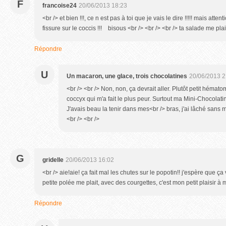
F
francoise24
20/06/2013 18:23
<br /> et bien !!!, ce n est pas à toi que je vais le dire !!!!! mais att
fissure sur le coccis !!! bisous <br /> <br /> <br /> ta salade me plait 
Répondre
U
Un macaron, une glace, trois chocolatines
20/06/2013 2
<br /> <br /> Non, non, ça devrait aller. Plutôt petit héma
coccyx qui m'a fait le plus peur. Surtout ma Mini-Chocolatin
J'avais beau la tenir dans mes<br /> bras, j'ai lâché sans 
<br /> <br />
G
gridelle
20/06/2013 16:02
<br /> aie!aie! ça fait mal les chutes sur le popotin!! j'espère que ça
petite polée me plait, avec des courgettes, c'est mon petit plaisir à 
Répondre