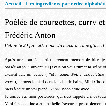
Accueil
Les ingrédients par ordre alphabét
Mentions légales
Offrez vous un livret de
Poêlée de courgettes, curry e
Frédéric Anton
Publié le
20 juin 2013
par Un macaron, une glace, tr
Après une journée particulièrement mémorable hier, je 
passée au jour suivant. Si j'avais pu vous filmer la scène o
avaient fait un bêtise (
"Mamaaan, Petite Chocolatine
vous"
), je mets le pied dans la salle de bains, Mini-Chocol
mets à faire un vol plané, Mini-Chocolatine avec.
Je tombe sur mon postérieur, qui s'est rappelé à moi tout
Mini-Chocolatine a eu une belle frayeur et probablement une