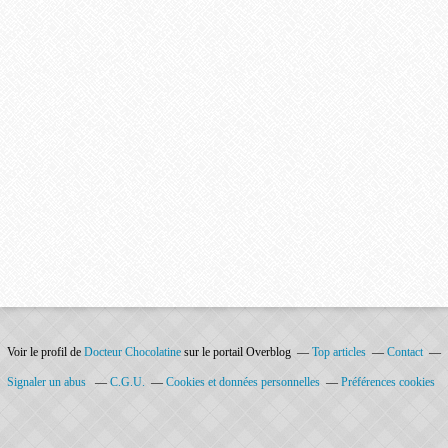
Voir le profil de
Docteur Chocolatine
sur le portail Overblog
Top articles
Contact
Signaler un abus
C.G.U.
Cookies et données personnelles
Préférences cookies