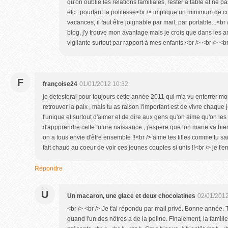
qu'on oublie les relations familiales, rester à table et ne p
etc...pourtant la politesse<br /> implique un minimum de co
vacances, il faut être joignable par mail, par portable...<br 
blog, j'y trouve mon avantage mais je crois que dans les an
vigilante surtout par rapport à mes enfants.<br /> <br /> <br
F
françoise24
01/01/2012 10:32
je detesterai pour toujours cette année 2011 qui m'a vu enterrer mon 
retrouver la paix , mais tu as raison l'important est de vivre chaque j
l'unique et surtout d'aimer et de dire aux gens qu'on aime qu'on les 
d'appprendre cette future naissance , j'espere que ton marie va bie
on a tous envie d'être ensemble !!<br /> aime tes filles comme tu sais
fait chaud au coeur de voir ces jeunes couples si unis !!<br /> je t'e
Répondre
U
Un macaron, une glace et deux chocolatines
02/01/2012
<br /> <br /> Je t'ai répondu par mail privé. Bonne année.
quand l'un des nôtres a de la peiine. Finalement, la famille 