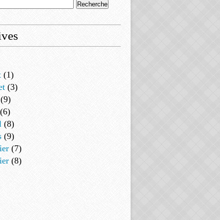
ives
t
(1)
et
(3)
(9)
(6)
l
(8)
s
(9)
ier
(7)
ier
(8)