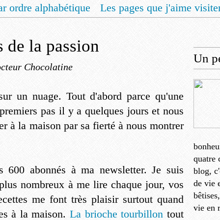
ar ordre alphabétique
Les pages que j'aime visite
 vous un livret de recettes pour Noël
Contact
s de la passion
Un pe
cteur Chocolatine
ur un nuage. Tout d'abord parce qu'une
 premiers pas il y a quelques jours et nous
uer à la maison par sa fierté à nous montrer
bonheu
quatre 
is 600 abonnés à ma newsletter. Je suis
blog, c
 plus nombreux à me lire chaque jour, vos
de vie 
bêtises
ecettes me font très plaisir surtout quand
vie en 
ées à la maison.
La brioche tourbillon
tout