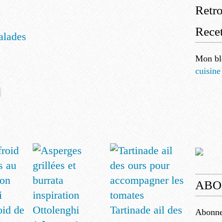
Retr
Recet
alades
Mon bl
cuisine
ABO
oid de
Tartinade ail des
Abonnez