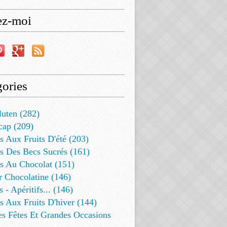
ez-moi
ories
luten (282)
cap (209)
s Aux Fruits D'été (203)
s Des Becs Sucrés (161)
ts Au Chocolat (151)
r Chocolatine (146)
s - Apéritifs... (146)
s Aux Fruits D'hiver (144)
es Fêtes Et Grandes Occasions