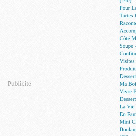
(140)
Pour L
Tartes 
Racont
Accomp
Côté Me
Soupe -
Confitu
Visites
Produit
Desser
Publicité
Ma Boi
Vivre E
Dessert
La Vie 
En Fami
Mini Ch
Boulan