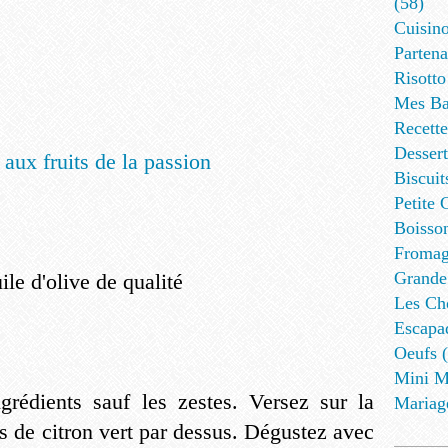
(58)
Cuisino
Partena
Risotto
Mes Ba
Recett
Dessert
Biscuit
Petite 
Boisson
Fromag
Grande
ile d'olive de qualité
Les Cho
Escapa
Oeufs (
Mini M
grédients sauf les zestes. Versez sur la
Mariag
s de citron vert par dessus. Dégustez avec