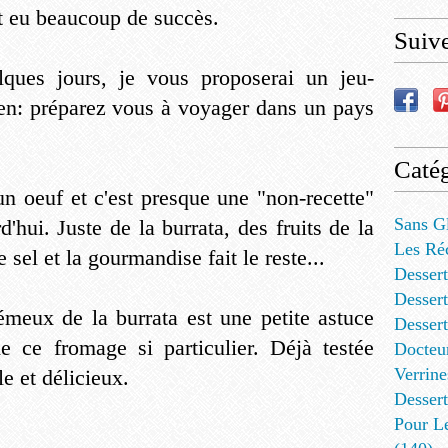
t eu beaucoup de succès.
Suiv
lques jours, je vous proposerai un jeu-
ien: préparez vous à voyager dans un pays
Catég
un oeuf et c'est presque une "non-recette"
Sans G
'hui. Juste de la burrata, des fruits de la
Les Ré
 sel et la gourmandise fait le reste...
Dessert
Dessert
émeux de la burrata est une petite astuce
Desser
e ce fromage si particulier. Déjà testée
Docteu
Verrine
le et délicieux.
Dessert
Pour L