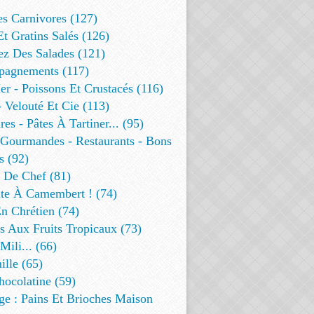
es Carnivores (127)
Et Gratins Salés (126)
ez Des Salades (121)
agnements (117)
r - Poissons Et Crustacés (116)
 Velouté Et Cie (113)
res - Pâtes À Tartiner... (95)
 Gourmandes - Restaurants - Bons
s (92)
t De Chef (81)
te À Camembert ! (74)
n Chrétien (74)
s Aux Fruits Tropicaux (73)
Mili... (66)
lle (65)
ocolatine (59)
ge : Pains Et Brioches Maison