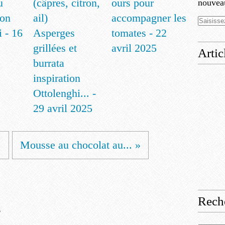
u
ours pour
nouveau
çon
accompagner les
 - 16
Asperges
tomates - 22
grillées et
avril 2025
Artic
burrata
inspiration
Ottolenghi... -
29 avril 2025
.
Mousse au chocolat au... »
Rech
e