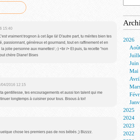
Arch
6 15:40
'est vraiment trognon à cet âge là! D'autre part, tu mérites bien tes
2026
, passionnant, généreux et gourmand, tout en raffinement et en
Aoû
la jolie personne aux manettes! ;-) <br /> Et puis, ta recette "non
Juill
 tout chère Diane! Bises
Juin
Mai
Avri
/04/2016 12:15
Mar
 ta gentillesse, tes encouragements et aussi ton talent qui me
Févr
inuer longtemps à cuisiner pour tous. Bisous à toi!
Janv
2025
2024
2023
t quelque chose les premiers pas de nos bébés ;) Bizzzz.
2022