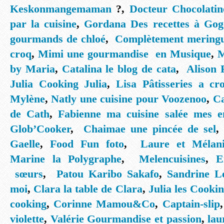
Keskonmangemaman
?,
Docteur Chocolatin
par la cuisine
,
Gordana Des recettes à Gog
gourmands de chloé
,
Complètement mering
croq
,
Mimi une gourmandise en Musique
,
M
by Maria
,
Catalina le blog de cata
,
Alison 
Julia Cooking Julia
,
Lisa Pâtisseries a cr
Mylène
,
Natly une cuisine pour Voozenoo
,
Ca
de Cath
,
Fabienne ma cuisine salée mes e
Glob’Cooker
,
Chaimae une pincée de sel
,
Gaelle
,
Food Fun foto
,
Laure et Mélani
Marine la Polygraphe
,
Melencuisines
,
E
sœurs
,
Patou Karibo Sakafo
,
Sandrine Le
moi
,
Clara la table de Clara
,
Julia les Cookin
cooking
,
C
orinne Mamou&Co
,
Captain-slip
violette
,
Valérie Gourmandise et passion
,
lau