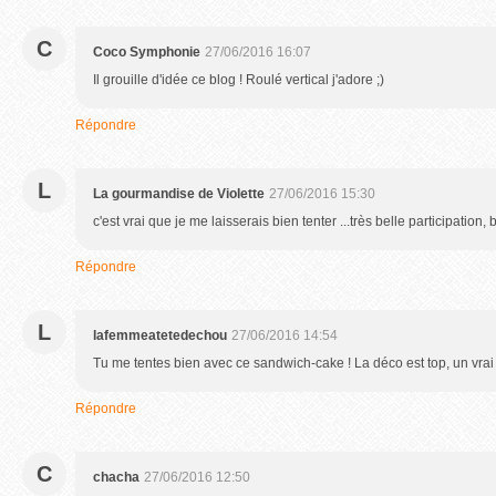
C
Coco Symphonie
27/06/2016 16:07
Il grouille d'idée ce blog ! Roulé vertical j'adore ;)
Répondre
L
La gourmandise de Violette
27/06/2016 15:30
c'est vrai que je me laisserais bien tenter ...très belle participation,
Répondre
L
lafemmeatetedechou
27/06/2016 14:54
Tu me tentes bien avec ce sandwich-cake ! La déco est top, un vrai pe
Répondre
C
chacha
27/06/2016 12:50