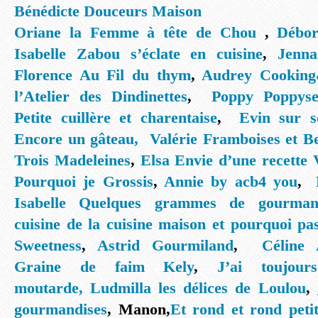
Bénédicte Douceurs Maison
Oriane la Femme à tête de Chou
,
Débo
Isabelle Zabou s’éclate en cuisine
,
Jenna
Florence Au Fil du thym
,
Audrey Cooking
l’Atelier des Dindinettes
,
Poppy Poppyse
Petite cuillère et charentaise
,
Evin sur s
Encore un gâteau,
Valérie Framboises et 
Trois Madeleines
,
Elsa Envie d’une recette 
Pourquoi je Grossis
,
Annie by acb4 you
,
Isabelle Quelques grammes de gourman
cuisine de la cuisine maison et pourquoi pa
Sweetness
,
Astrid Gourmiland
,
Céline 
Graine de faim Kely
,
J’ai toujou
moutarde
,
Ludmilla les délices de Loulou
,
gourmandises
, Manon,
Et rond et rond peti