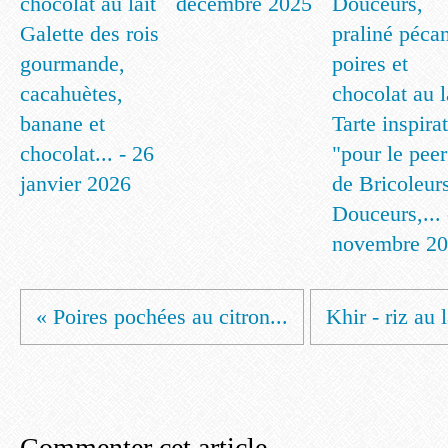
décembre 2025
Galette des rois
gourmande,
cacahuètes,
banane et
Tarte inspira
chocolat... - 26
"pour le peer
janvier 2026
de Bricoleur
Douceurs,... 
novembre 2
« Poires pochées au citron...
Khir - riz au l
Commenter cet article