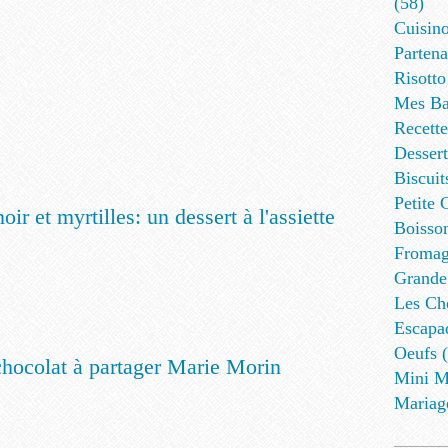
(58)
Cuisino
Partena
Risotto
Mes Ba
Recett
Dessert
Biscuit
Petite 
Boisson
Fromag
Grande
Les Cho
Escapa
Oeufs (
hocolat à partager Marie Morin
Mini M
Mariag