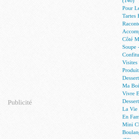
(140)
Pour L
Tartes 
Racont
Accomp
Côté Me
Soupe -
Confitu
Visites
Produit
Desser
Ma Boi
Vivre E
Dessert
Publicité
La Vie 
En Fami
Mini Ch
Boulan