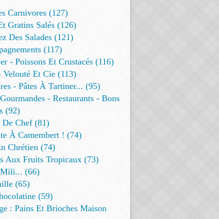
es Carnivores (127)
Et Gratins Salés (126)
ez Des Salades (121)
agnements (117)
r - Poissons Et Crustacés (116)
 Velouté Et Cie (113)
res - Pâtes À Tartiner... (95)
 Gourmandes - Restaurants - Bons
s (92)
t De Chef (81)
te À Camembert ! (74)
n Chrétien (74)
s Aux Fruits Tropicaux (73)
Mili... (66)
lle (65)
ocolatine (59)
ge : Pains Et Brioches Maison