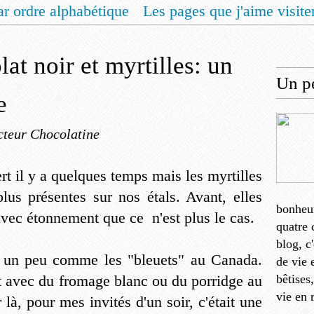
ar ordre alphabétique
Les pages que j'aime visite
 vous un livret de recettes pour Noël
Contact
t noir et myrtilles: un
Un pe
e
cteur Chocolatine
sert il y a quelques temps mais les myrtilles
lus présentes sur nos étals. Avant, elles
bonheu
 avec étonnement que ce n'est plus le cas.
quatre 
blog, c
s, un peu comme les "bleuets" au Canada.
de vie 
 avec du fromage blanc ou du porridge au
bêtises
vie en 
 là, pour mes invités d'un soir, c'était une