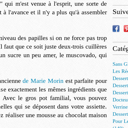
" qui m'est venue à l'esprit, une sorte de
Suiv
 à l'avance et il n'y a plus qu'à assembler
niveau des papilles si on ne force pas trop
l faut que ce soit juste deux-trois cuillères
Catég
er un sucre un peu amer, le muscovado, qui
Sans G
Les Ré
Dessert
'ancienne
de Marie Morin
est parfaite pour
Dessert
tilise exactement les mêmes ingrédients que
Desser
. Avec le gros pot familial, vous pouvez
Docteu
elles qui se déposent dans votre assiette.
Verrine
Dessert
ez réaliser une mousse au chocolat maison
Pour L