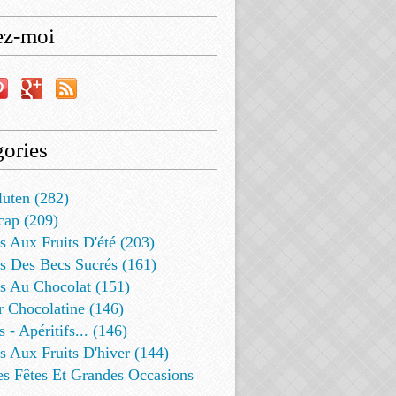
ez-moi
ories
luten (282)
cap (209)
s Aux Fruits D'été (203)
s Des Becs Sucrés (161)
ts Au Chocolat (151)
r Chocolatine (146)
s - Apéritifs... (146)
s Aux Fruits D'hiver (144)
es Fêtes Et Grandes Occasions