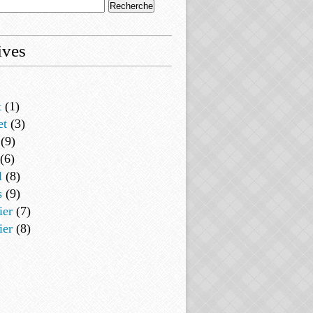
ives
t
(1)
et
(3)
(9)
(6)
l
(8)
s
(9)
ier
(7)
ier
(8)