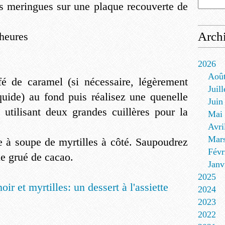
tes meringues sur une plaque recouverte de
Arch
heures
2026
Aoû
fé de caramel (si nécessaire, légèrement
Juill
iquide) au fond puis réalisez une quenelle
Juin
utilisant deux grandes cuillères pour la
Mai
Avri
Mar
 à soupe de myrtilles à côté. Saupoudrez
Févr
de grué de cacao.
Janv
2025
2024
2023
2022