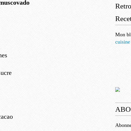
 muscovado
Retr
Recet
Mon bl
cuisine
hes
sucre
ABO
cacao
Abonnez