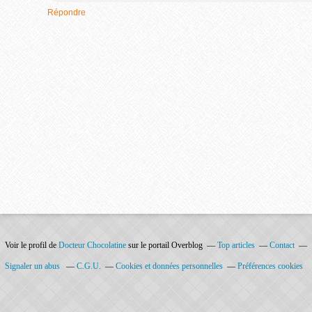
Répondre
Voir le profil de
Docteur Chocolatine
sur le portail Overblog
Top articles
Contact
Signaler un abus
C.G.U.
Cookies et données personnelles
Préférences cookies