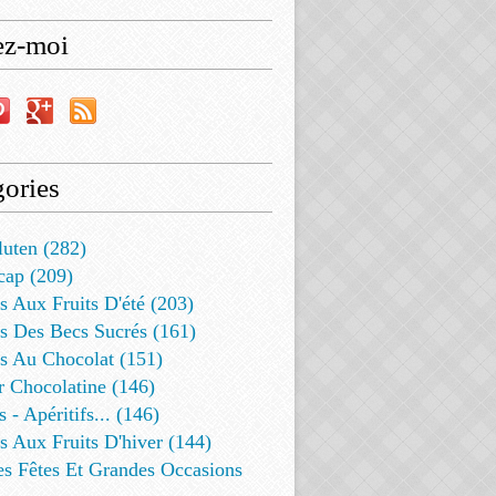
ez-moi
ories
luten (282)
cap (209)
s Aux Fruits D'été (203)
s Des Becs Sucrés (161)
ts Au Chocolat (151)
r Chocolatine (146)
s - Apéritifs... (146)
s Aux Fruits D'hiver (144)
es Fêtes Et Grandes Occasions