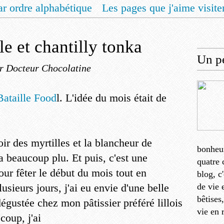
ar ordre alphabétique
Les pages que j'aime visite
 vous un livret de recettes pour Noël
Contact
le et chantilly tonka
Un pe
r Docteur Chocolatine
Bataille Food
l. L'idée du mois était de
oir des myrtilles et la blancheur de
bonheu
 beaucoup plu. Et puis, c'est une
quatre 
our fêter le début du mois tout en
blog, c
usieurs jours, j'ai eu envie d'une belle
de vie 
bêtises
 dégustée chez mon pâtissier préféré lillois
vie en 
coup, j'ai