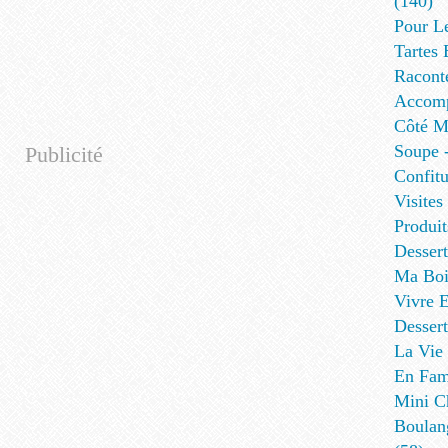
(140)
Pour L
Tartes 
Racont
Accomp
Côté Me
Soupe -
Publicité
Confitu
Visites
Produit
Desser
Ma Boi
Vivre E
Dessert
La Vie 
En Fami
Mini Ch
Boulan