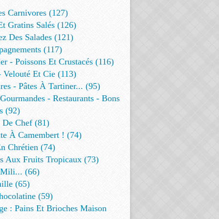
es Carnivores (127)
Et Gratins Salés (126)
ez Des Salades (121)
agnements (117)
r - Poissons Et Crustacés (116)
 Velouté Et Cie (113)
res - Pâtes À Tartiner... (95)
 Gourmandes - Restaurants - Bons
s (92)
t De Chef (81)
te À Camembert ! (74)
n Chrétien (74)
s Aux Fruits Tropicaux (73)
Mili... (66)
lle (65)
ocolatine (59)
ge : Pains Et Brioches Maison