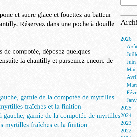
ne et sucre glace et fouettez au batteur
Arch
hantilly. Réservez dans une poche à douille
2026
Aoû
nis de compotée, déposez quelques
Juill
ensuite la chantilly et parsemez encore de
Juin
Mai
Avri
Mar
Févr
Janv
2025
2024
2023
2022