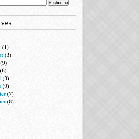
ives
t
(1)
et
(3)
(9)
(6)
l
(8)
s
(9)
ier
(7)
ier
(8)