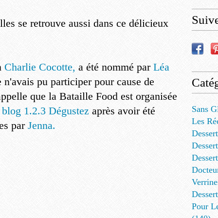
Suiv
lles se retrouve aussi dans ce délicieux
n
Charlie Cocotte,
a été nommé par
Léa
Je n'avais pu participer pour cause de
Catég
appelle que la Bataille Food est organisée
Sans G
 blog 1.2.3 Dégustez
après avoir été
Les Ré
ées par
Jenna.
Dessert
Dessert
Desser
Docteu
Verrine
Dessert
Pour L