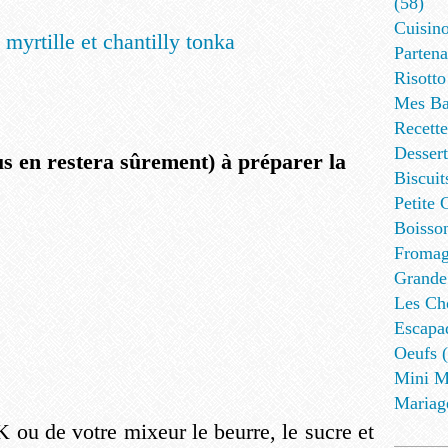
(58)
Cuisino
Partena
Risotto
Mes Ba
Recett
Dessert
us en restera sûrement) à préparer la
Biscuit
Petite 
Boisson
Fromag
Grande
Les Cho
Escapa
Oeufs (
Mini M
Mariag
K ou de votre mixeur le beurre, le sucre et