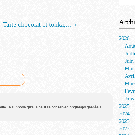
Arch
Tarte chocolat et tonka,... »
2026
Aoû
Juill
Juin
e
Mai
Avri
Mar
Févr
Janv
2025
cette .je suppose qu'elle peut se conserver longtemps gardée au
2024
2023
2022