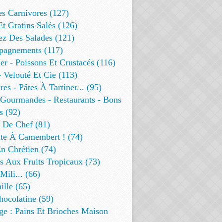
es Carnivores (127)
Et Gratins Salés (126)
ez Des Salades (121)
agnements (117)
r - Poissons Et Crustacés (116)
 Velouté Et Cie (113)
res - Pâtes À Tartiner... (95)
 Gourmandes - Restaurants - Bons
s (92)
t De Chef (81)
te À Camembert ! (74)
n Chrétien (74)
s Aux Fruits Tropicaux (73)
Mili... (66)
lle (65)
ocolatine (59)
ge : Pains Et Brioches Maison