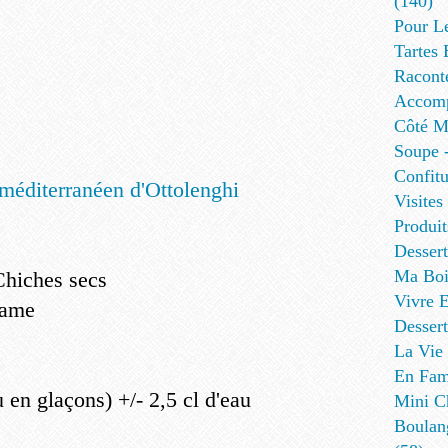
(140)
Pour L
Tartes 
Racont
Accomp
Côté Me
Soupe -
Confitu
Visites
Produit
Desser
Ma Boi
hiches secs
Vivre E
same
Dessert
La Vie 
En Fami
u en glaçons) +/- 2,5 cl d'eau
Mini Ch
Boulan