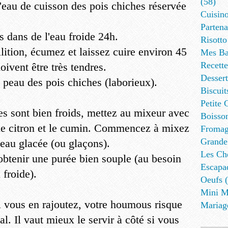
(58)
l'eau de cuisson des pois chiches réservée
Cuisino
Partena
 dans de l'eau froide 24h.
Risotto
lition, écumez et laissez cuire environ 45
Mes Ba
Recett
ivent être très tendres.
Dessert
a peau des pois chiches (laborieux).
Biscuit
Petite 
es sont bien froids, mettez au mixeur avec
Boisson
, le citron et le cumin. Commencez à mixez
Fromag
Grande
'eau glacée (ou glaçons).
Les Cho
btenir une purée bien souple (au besoin
Escapa
 froide).
Oeufs (
Mini M
si vous en rajoutez, votre houmous risque
Mariag
al. Il vaut mieux le servir à côté si vous