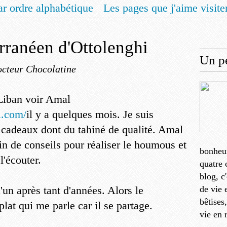
ar ordre alphabétique
Les pages que j'aime visite
 vous un livret de recettes pour Noël
Contact
ranéen d'Ottolenghi
Un pe
cteur Chocolatine
 Liban voir Amal
l.com/
il y a quelques mois. Je suis
e cadeaux dont du tahiné de qualité. Amal
n de conseils pour réaliser le houmous et
bonheu
l'écouter.
quatre 
blog, c
'un après tant d'années. Alors le
de vie 
bêtises
lat qui me parle car il se partage.
vie en 