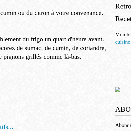
Retr
 cumin ou du citron à votre convenance.
Recet
Mon bl
ablement du frigo un quart d'heure avant.
cuisine
décorez de sumac, de cumin, de coriandre,
 pignons grillés comme là-bas.
ABO
Abonnez
ifs...