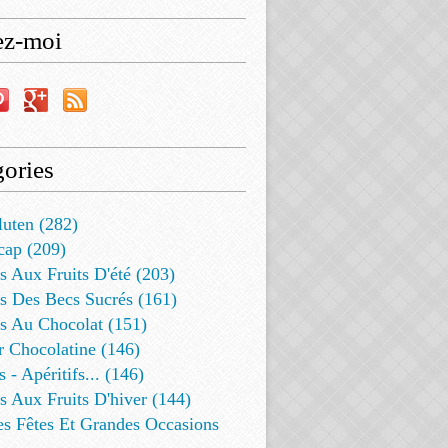
ez-moi
ories
luten (282)
cap (209)
s Aux Fruits D'été (203)
s Des Becs Sucrés (161)
ts Au Chocolat (151)
r Chocolatine (146)
s - Apéritifs... (146)
s Aux Fruits D'hiver (144)
es Fêtes Et Grandes Occasions