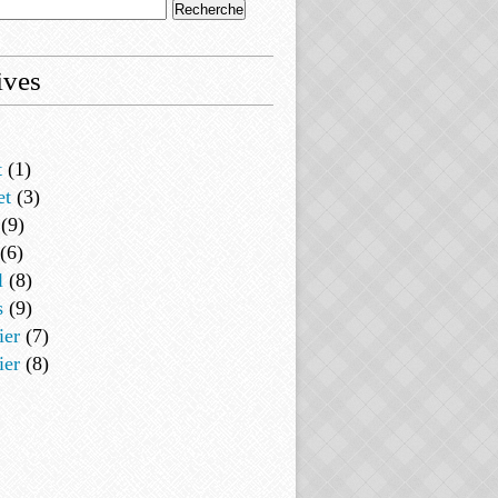
ives
t
(1)
et
(3)
(9)
(6)
l
(8)
s
(9)
ier
(7)
ier
(8)