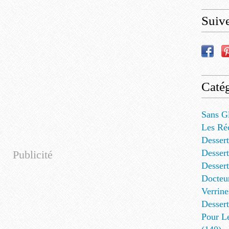
Suiv
Catég
Sans G
Les Ré
Dessert
Dessert
Publicité
Desser
Docteu
Verrine
Dessert
Pour L