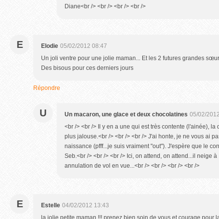
Diane<br /> <br /> <br /> <br />
E
Elodie
05/02/2012 08:47
Un joli ventre pour une jolie maman... Et les 2 futures grandes sœu
Des bisous pour ces derniers jours
Répondre
U
Un macaron, une glace et deux chocolatines
05/02/2012
<br /> <br /> Il y en a une qui est très contente (l'ainée), 
plus jalouse.<br /> <br /> <br /> J'ai honte, je ne vous a
naissance (pfff...je suis vraiment "out"). J'espère que le c
Seb.<br /> <br /> <br /> Ici, on attend, on attend...il neig
annulation de vol en vue...<br /> <br /> <br /> <br />
E
Estelle
04/02/2012 13:43
la jolie petite maman !!! prenez bien soin de vous et courage pour la