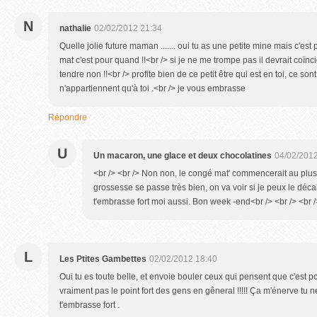
N
nathalie
02/02/2012 21:34
Quelle jolie future maman ....... oui tu as une petite mine mais c'es
mat c'est pour quand !!<br /> si je ne me trompe pas il devrait coïnci
tendre non !!<br /> profite bien de ce petit être qui est en toi, ce son
n'appartiennent qu'à toi .<br /> je vous embrasse
Répondre
U
Un macaron, une glace et deux chocolatines
04/02/2012
<br /> <br /> Non non, le congé mat' commencerait au plu
grossesse se passe très bien, on va voir si je peux le décal
t'embrasse fort moi aussi. Bon week -end<br /> <br /> <br /
L
Les Ptites Gambettes
02/02/2012 18:40
Oui tu es toute belle, et envoie bouler ceux qui pensent que c'est pou
vraiment pas le point fort des gens en gêneral !!!!! Ça m'énerve tu ne
t'embrasse fort .