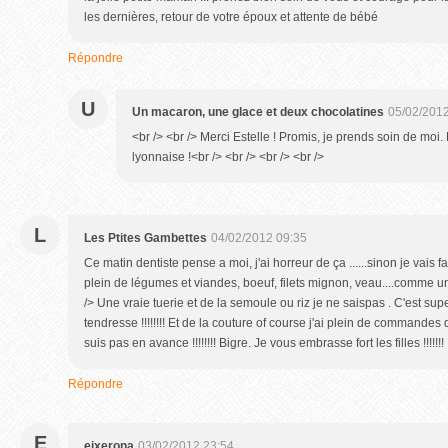
les dernières, retour de votre époux et attente de bébé
Répondre
U
Un macaron, une glace et deux chocolatines
05/02/2012
<br /> <br /> Merci Estelle ! Promis, je prends soin de mo
lyonnaise !<br /> <br /> <br /> <br />
L
Les Ptites Gambettes
04/02/2012 09:35
Ce matin dentiste pense a moi, j'ai horreur de ça ......sinon je vais 
plein de légumes et viandes, boeuf, filets mignon, veau....comme u
/> Une vraie tuerie et de la semoule ou riz je ne saispas . C'est supe
tendresse !!!!!!!! Et de la couture of course j'ai plein de commandes
suis pas en avance !!!!!!!! Bigre. Je vous embrasse fort les filles !!!!!!! Pl
Répondre
E
eixerona
03/02/2012 23:54