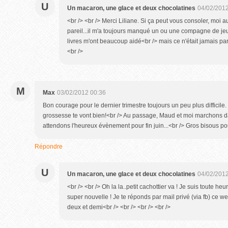
U
Un macaron, une glace et deux chocolatines
04/02/2012
<br /> <br /> Merci Liliane. Si ça peut vous consoler, moi aus
pareil...il m'a toujours manqué un ou une compagne de j
livres m'ont beaucoup aidé<br /> mais ce n'était jamais pare
<br />
M
Max
03/02/2012 00:36
Bon courage pour le dernier trimestre toujours un peu plus difficile
grossesse te vont bien!<br /> Au passage, Maud et moi marchons 
attendons l'heureux évènement pour fin juin...<br /> Gros bisous pou
Répondre
U
Un macaron, une glace et deux chocolatines
04/02/2012
<br /> <br /> Oh la la..petit cachottier va ! Je suis toute 
super nouvelle ! Je te réponds par mail privé (via fb) ce 
deux et demi<br /> <br /> <br /> <br />