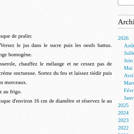
Arch
sque de pralin:
2026
 Versez le jus dans le sucre puis les oeufs battus.
Aoû
Juill
ange homogène.
Juin
sserole, chauffez le mélange et ne cessez pas de
Mai
crème onctueuse. Sortez du feu et laissez tiédir puis
Avri
en morceaux.
Mar
Févr
z au frigo.
Janv
isque d'environ 16 cm de diamêtre et réservez le au
2025
2024
2023
2022