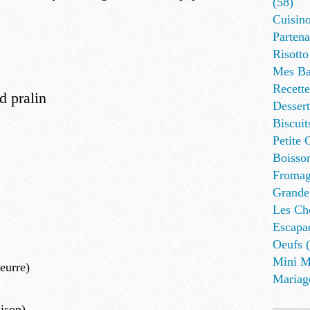
(58)
Cuisino
Partena
Risotto
Mes Ba
Recett
Dessert
Biscuit
Petite 
Boisson
Fromag
Grande
Les Cho
Escapa
Oeufs (
Mini M
beurre)
Mariag
ison)