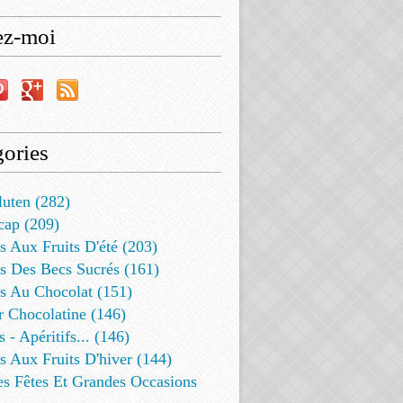
ez-moi
ories
luten (282)
cap (209)
s Aux Fruits D'été (203)
s Des Becs Sucrés (161)
ts Au Chocolat (151)
r Chocolatine (146)
s - Apéritifs... (146)
s Aux Fruits D'hiver (144)
es Fêtes Et Grandes Occasions