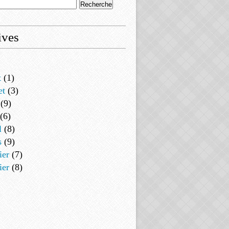
ives
t
(1)
et
(3)
(9)
(6)
l
(8)
s
(9)
ier
(7)
ier
(8)