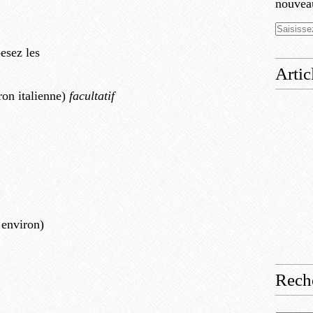
nouveau
pesez les
Artic
ron italienne)
facultatif
é environ)
Rech