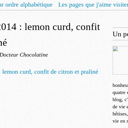
ar ordre alphabétique
Les pages que j'aime visite
 vous un livret de recettes pour Noël
Contact
2014 : lemon curd, confit
Un pe
né
 Docteur Chocolatine
bonheu
quatre 
blog, c
de vie 
bêtises
vie en 