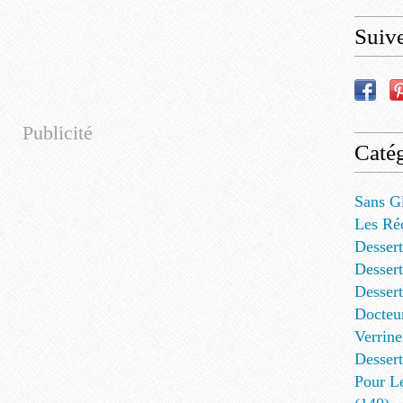
Suiv
Publicité
Catég
Sans G
Les Ré
Dessert
Dessert
Desser
Docteu
Verrine
Dessert
Pour L