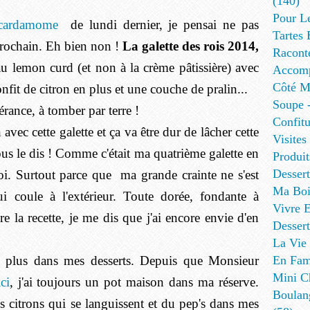
(140)
Pour L
 cardamome
de lundi dernier, je pensai ne pas
Tartes 
 prochain. Eh bien non !
La galette des rois 2014,
Racont
 lemon curd (et non à la crème pâtissière) avec
Accomp
Côté Me
nfit de citron en plus et une couche de pralin...
Soupe -
érance, à tomber par terre !
Confitu
avec cette galette et ça va être dur de lâcher cette
Visites
ous le dis ! Comme c'était ma quatrième galette en
Produit
Desser
oi. Surtout parce que ma grande crainte ne s'est
Ma Boi
ui coule à l'extérieur. Toute dorée, fondante à
Vivre E
ire la recette, je me dis que j'ai encore envie d'en
Dessert
La Vie 
ai plus dans mes desserts. Depuis que Monsieur
En Fami
Mini Ch
ici
, j'ai toujours un pot maison dans ma réserve.
Boulan
s citrons qui se languissent et du pep's dans mes