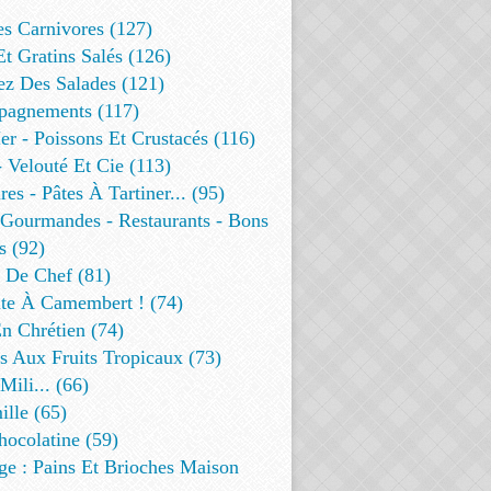
es Carnivores (127)
Et Gratins Salés (126)
ez Des Salades (121)
agnements (117)
r - Poissons Et Crustacés (116)
 Velouté Et Cie (113)
res - Pâtes À Tartiner... (95)
 Gourmandes - Restaurants - Bons
s (92)
t De Chef (81)
te À Camembert ! (74)
n Chrétien (74)
s Aux Fruits Tropicaux (73)
Mili... (66)
lle (65)
ocolatine (59)
ge : Pains Et Brioches Maison