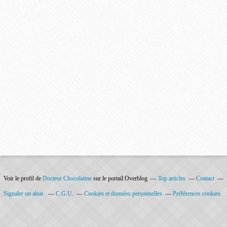
Voir le profil de
Docteur Chocolatine
sur le portail Overblog
Top articles
Contact
Signaler un abus
C.G.U.
Cookies et données personnelles
Préférences cookies