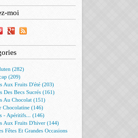
ez-moi
ories
luten (282)
cap (209)
s Aux Fruits D'été (203)
s Des Becs Sucrés (161)
ts Au Chocolat (151)
r Chocolatine (146)
s - Apéritifs... (146)
s Aux Fruits D'hiver (144)
es Fêtes Et Grandes Occasions