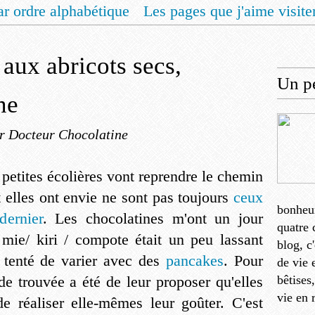
ar ordre alphabétique
Les pages que j'aime visite
 vous un livret de recettes pour Noël
Contact
aux abricots secs,
Un pe
ne
r Docteur Chocolatine
petites écolières vont reprendre le chemin
t elles ont envie ne sont pas toujours
ceux
bonheu
dernier
. Les chocolatines m'ont un jour
quatre 
 mie/ kiri / compote était un peu lassant
blog, c
 tenté de varier avec des
pancakes
. Pour
de vie 
ade trouvée a été de leur proposer qu'elles
bêtises
vie en 
 de réaliser elle-mêmes leur goûter. C'est