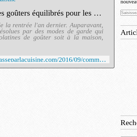
nouveau
Comment donner des goûters équilibrés pour les enfants - La Médecine Passe Par La Cuisine
e la rentrée l'an dernier. Auparavant,
t résolues par des modes de garde qui
Artic
olatines de goûter soit à la maison,
http://www.lamedecinepasseparlacuisine.com/2016/09/comment-donner-des-gouters-equilibres-pour-les-enfants.html
Rech