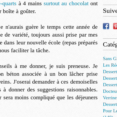
e-quarts
à 4 mains
surtout au chocolat
ont
Suiv
r boîte à goûter.
 je n'aurais guère le temps cette année de
 de variété, toujours aussi prise par mes
e dans leur nouvelle école (repas préparés
Catég
nous faciliter la tâche.
Sans G
Les Ré
seils à me donner, je suis preneuse. Je
Dessert
on béton associée à un bon lâcher prise
Dessert
reins. J'oserai demander à ces demoiselles
Desser
s à donner des suggestions raisonnables.
Docteu
r sera moins compliqué que les déjeuners
Verrine
Dessert
Pour L