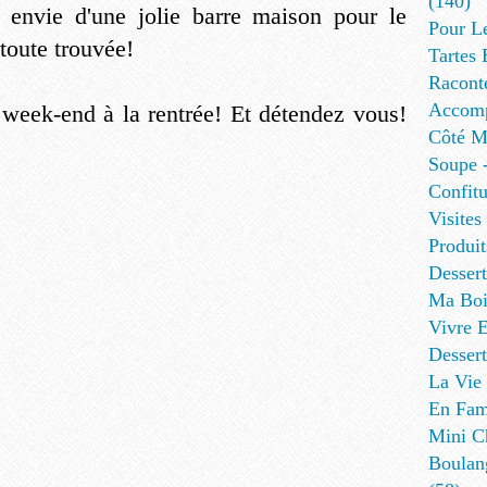
(140)
 envie d'une jolie barre maison pour le
Pour L
toute trouvée!
Tartes 
Racont
Accomp
r week-end à la rentrée! Et détendez vous!
Côté Me
Soupe -
Confitu
Visites
Produit
Desser
Ma Boi
Vivre E
Dessert
La Vie 
En Fami
Mini Ch
Boulan