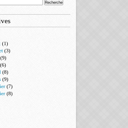
ives
t
(1)
et
(3)
(9)
(6)
l
(8)
s
(9)
ier
(7)
ier
(8)