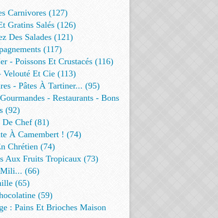
es Carnivores (127)
Et Gratins Salés (126)
ez Des Salades (121)
agnements (117)
r - Poissons Et Crustacés (116)
 Velouté Et Cie (113)
res - Pâtes À Tartiner... (95)
 Gourmandes - Restaurants - Bons
s (92)
t De Chef (81)
te À Camembert ! (74)
n Chrétien (74)
s Aux Fruits Tropicaux (73)
Mili... (66)
lle (65)
ocolatine (59)
ge : Pains Et Brioches Maison