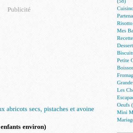
(58)
Cuisino
Publicité
Partena
Risotto
Mes Ba
Recett
Dessert
Biscuit
Petite 
Boisson
Fromag
Grande
Les Cho
Escapa
Oeufs (
Mini M
Mariag
 enfants environ)