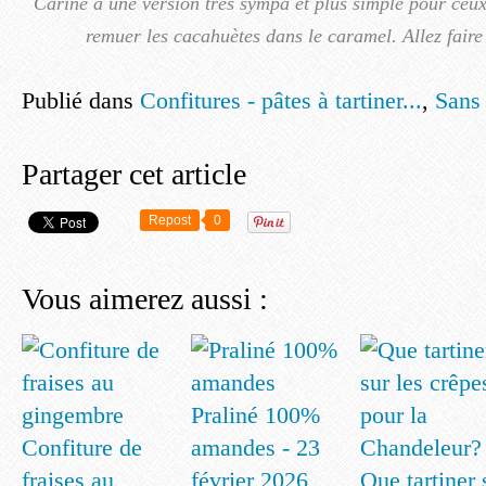
Carine a une version très sympa et plus simple pour ceux
remuer les cacahuètes dans le caramel. Allez faire 
Publié dans
Confitures - pâtes à tartiner...
,
Sans 
Partager cet article
Repost
0
Vous aimerez aussi :
Praliné 100%
Confiture de
amandes - 23
fraises au
février 2026
Que tartiner 