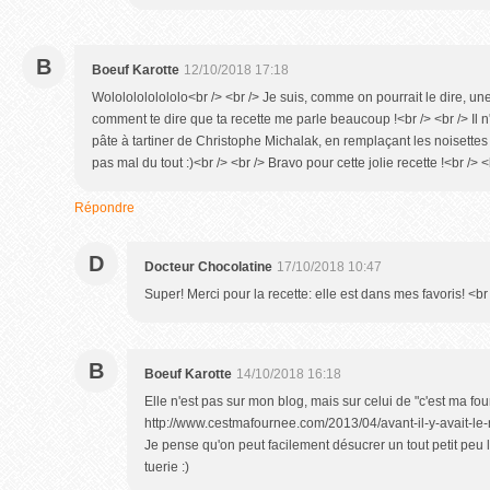
B
Boeuf Karotte
12/10/2018 17:18
Wolololololololo<br /> <br /> Je suis, comme on pourrait le dire, un
comment te dire que ta recette me parle beaucoup !<br /> <br /> Il n'
pâte à tartiner de Christophe Michalak, en remplaçant les noisettes 
pas mal du tout :)<br /> <br /> Bravo pour cette jolie recette !<br /> 
Répondre
D
Docteur Chocolatine
17/10/2018 10:47
Super! Merci pour la recette: elle est dans mes favoris! <b
B
Boeuf Karotte
14/10/2018 16:18
Elle n'est pas sur mon blog, mais sur celui de "c'est ma fou
http://www.cestmafournee.com/2013/04/avant-il-y-avait-le-
Je pense qu'on peut facilement désucrer un tout petit peu la
tuerie :)