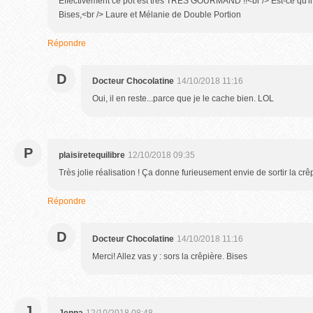
Effectivement ce pot est très TRÈS GOURMAND !!<br /> Est-ce qu'il r
Bises,<br /> Laure et Mélanie de Double Portion
Répondre
D
Docteur Chocolatine
14/10/2018 11:16
Oui, il en reste...parce que je le cache bien. LOL
P
plaisiretequilibre
12/10/2018 09:35
Très jolie réalisation ! Ça donne furieusement envie de sortir la crêp
Répondre
D
Docteur Chocolatine
14/10/2018 11:16
Merci! Allez vas y : sors la crêpière. Bises
J