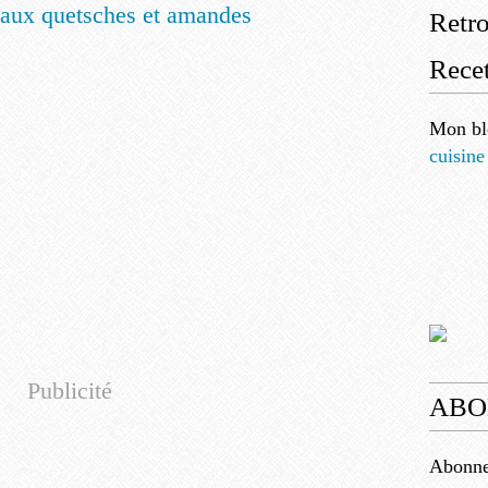
Retr
Recet
Mon bl
cuisine
Publicité
ABO
Abonnez