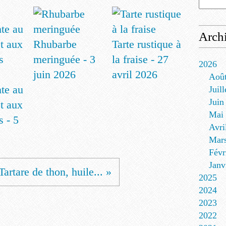
Arch
Rhubarbe
Tarte rustique à
meringuée - 3
la fraise - 27
2026
juin 2026
avril 2026
Aoû
nte au
Juill
Juin
t aux
Mai
s - 5
Avri
Mar
Févr
Janv
Tartare de thon, huile... »
2025
2024
2023
2022