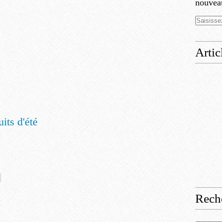
nouveau
Artic
its d'été
Rech