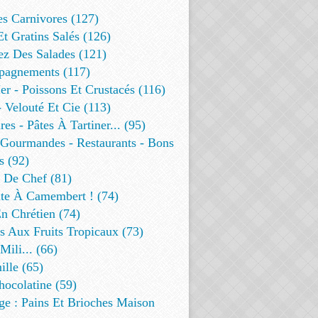
es Carnivores (127)
Et Gratins Salés (126)
ez Des Salades (121)
agnements (117)
r - Poissons Et Crustacés (116)
 Velouté Et Cie (113)
res - Pâtes À Tartiner... (95)
 Gourmandes - Restaurants - Bons
s (92)
t De Chef (81)
te À Camembert ! (74)
n Chrétien (74)
s Aux Fruits Tropicaux (73)
Mili... (66)
lle (65)
ocolatine (59)
ge : Pains Et Brioches Maison