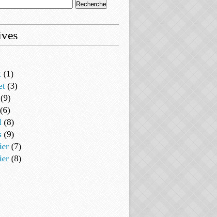
ives
t
(1)
et
(3)
(9)
(6)
l
(8)
s
(9)
ier
(7)
ier
(8)