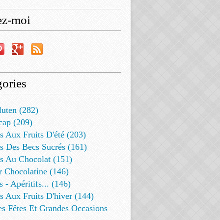
ez-moi
ories
luten (282)
cap (209)
s Aux Fruits D'été (203)
s Des Becs Sucrés (161)
ts Au Chocolat (151)
r Chocolatine (146)
s - Apéritifs... (146)
s Aux Fruits D'hiver (144)
es Fêtes Et Grandes Occasions