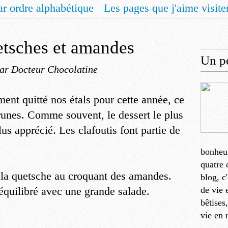
ar ordre alphabétique
Les pages que j'aime visite
 vous un livret de recettes pour Noël
Contact
etsches et amandes
Un pe
ar Docteur Chocolatine
ment quitté nos étals pour cette année, ce
prunes. Comme souvent, le dessert le plus
lus apprécié. Les clafoutis font partie de
bonheu
quatre 
e la quetsche au croquant des amandes.
blog, c
s équilibré avec une grande salade.
de vie 
bêtises
vie en 