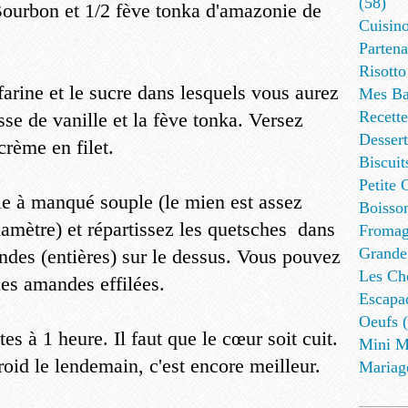
(58)
Bourbon et 1/2 fève tonka d'amazonie de
Cuisino
Partena
Risotto
arine et le sucre dans lesquels vous aurez
Mes Ba
Recett
sse de vanille et la fève tonka. Versez
Dessert
/crème en filet.
Biscuit
Petite 
le à manqué souple (le mien est assez
Boisson
amètre) et répartissez les quetsches dans
Fromag
Grande
ndes (entières) sur le dessus. Vous pouvez
Les Cho
des amandes effilées.
Escapa
Oeufs (
s à 1 heure. Il faut que le cœur soit cuit.
Mini M
froid le lendemain, c'est encore meilleur.
Mariag