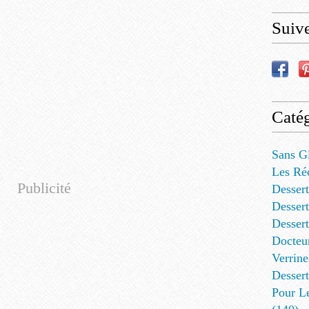
Suiv
Catég
Sans G
Les Ré
Publicité
Dessert
Dessert
Desser
Docteu
Verrine
Dessert
Pour L