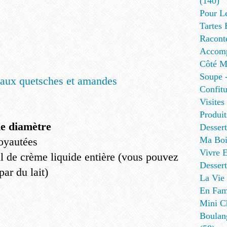
(140)
Pour L
Tartes 
Racont
Accomp
Côté Me
Soupe -
Confitu
Visites
Produit
e diamètre
Desser
Ma Boi
oyautées
Vivre E
ml de crème liquide entière (vous pouvez
Dessert
ar du lait)
La Vie 
En Fami
Mini Ch
Boulan