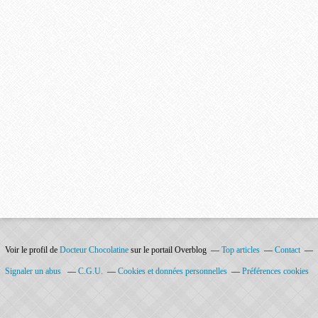
Voir le profil de
Docteur Chocolatine
sur le portail Overblog
Top articles
Contact
Signaler un abus
C.G.U.
Cookies et données personnelles
Préférences cookies