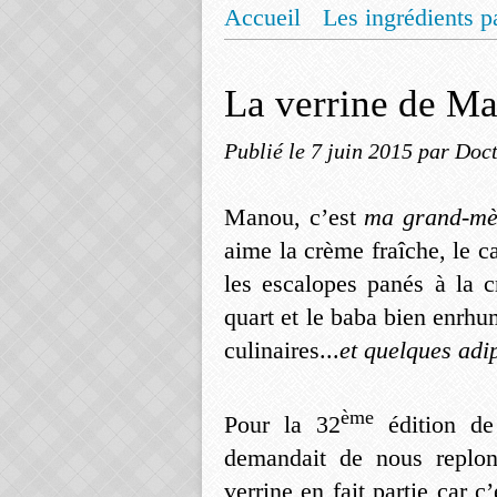
Accueil
Les ingrédients p
Mentions légales
Offrez
La verrine de M
Publié le
7 juin 2015
par Doct
Manou, c’est
ma grand-mè
aime la crème fraîche, le ca
les escalopes panés à la cr
quart et le baba bien enrh
culinaires...
et quelques adi
ème
Pour la 32
édition de
demandait de nous replon
verrine en fait partie car 