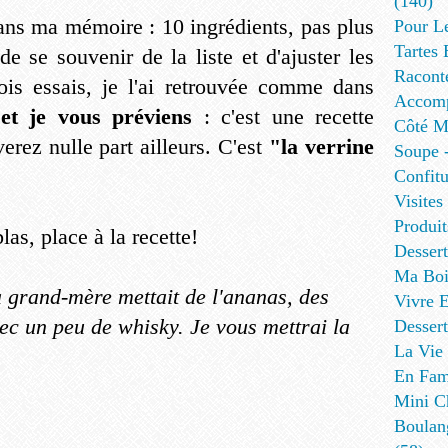
(140)
dans ma mémoire : 10 ingrédients, pas plus
Pour L
Tartes 
 de se souvenir de la liste et d'ajuster les
Racont
ois essais, je l'ai retrouvée comme dans
Accomp
.
et je vous préviens
: c'est une recette
Côté Me
erez nulle part ailleurs. C'est
"la verrine
Soupe -
Confitu
Visites
Produit
las, place à la recette!
Desser
Ma Boi
grand-mère mettait de l'ananas, des
Vivre E
ec un peu de whisky. Je vous mettrai la
Dessert
La Vie 
En Fami
Mini Ch
Boulan