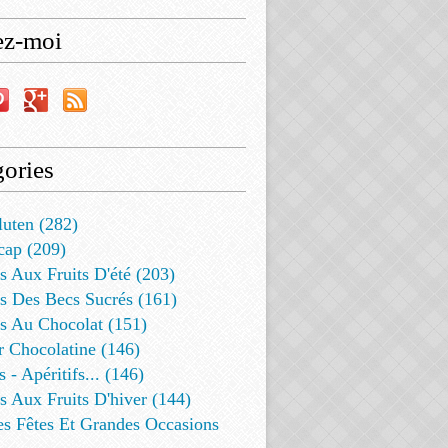
ez-moi
ories
luten (282)
cap (209)
s Aux Fruits D'été (203)
s Des Becs Sucrés (161)
ts Au Chocolat (151)
r Chocolatine (146)
s - Apéritifs... (146)
s Aux Fruits D'hiver (144)
es Fêtes Et Grandes Occasions