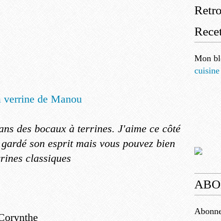
Retr
Recet
Mon bl
cuisine
dans des bocaux à terrines. J'aime ce côté
 gardé son esprit
mais vous pouvez bien
rrines classiques
ABO
Abonnez
 Corynthe