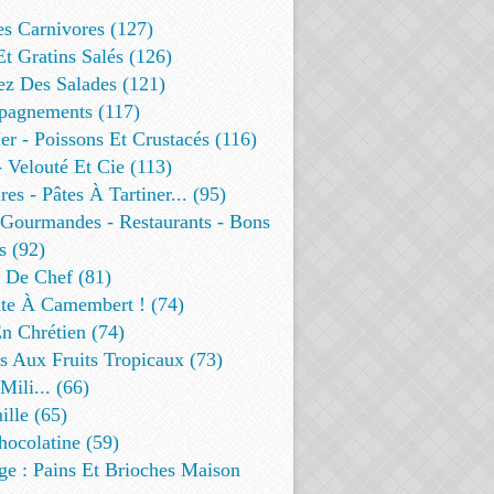
es Carnivores (127)
Et Gratins Salés (126)
ez Des Salades (121)
agnements (117)
r - Poissons Et Crustacés (116)
 Velouté Et Cie (113)
res - Pâtes À Tartiner... (95)
 Gourmandes - Restaurants - Bons
s (92)
t De Chef (81)
te À Camembert ! (74)
n Chrétien (74)
s Aux Fruits Tropicaux (73)
Mili... (66)
lle (65)
ocolatine (59)
ge : Pains Et Brioches Maison