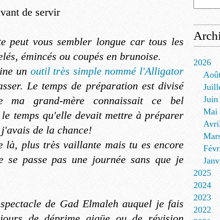
vant de servir
Arch
te peut vous sembler longue car tous les
selés, émincés ou coupés en brunoise.
2026
sine un
outil très simple nommé l'Alligator
Aoû
sser. Le temps de préparation est divisé
Juill
Juin
e ma grand-mère connaissait ce bel
Mai
r le temps qu'elle devait mettre à préparer
Avri
 j'avais de la chance!
Mar
là, plus très vaillante mais tu es encore
Févr
 ne se passe pas une journée sans que je
Janv
2025
2024
2023
spectacle de Gad Elmaleh auquel je fais
2022
 jours de déprime aigüe ou de révision