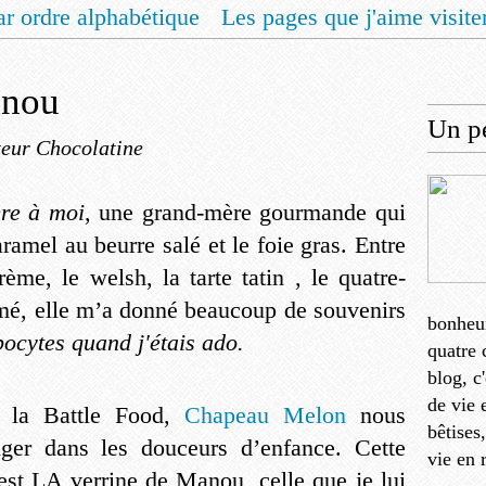
ar ordre alphabétique
Les pages que j'aime visite
 vous un livret de recettes pour Noël
Contact
anou
Un pe
eur Chocolatine
re à moi
, une grand-mère gourmande qui
ramel au beurre salé et le foie gras. Entre
ème, le welsh, la tarte tatin , le quatre-
umé, elle m’a donné beaucoup de souvenirs
bonheu
pocytes quand j'étais ado.
quatre 
blog, c
de vie 
 la Battle Food,
Chapeau Melon
nous
bêtises
ger dans les douceurs d’enfance. Cette
vie en 
c’est LA verrine de Manou, celle que je lui