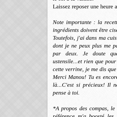
Laissez reposer une heure a
Note importante : la recet
ingrédients doivent être ci
Toutefois, j'ai dans ma cui
dont je ne peux plus me pa
par deux. Je doute qu
ustensile...et rien que pou
cette verrine, je me dis que
Merci Manou! Tu es encore 
là...C'est si précieux! Il
pense à toi.
*A propos des compas, le 
référence m'a boosté les