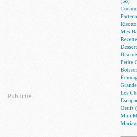
(58)
Cuisino
Partena
Risotto
Mes Ba
Recett
Dessert
Biscuit
Petite 
Boisson
Fromag
Grande
Les Cho
Publicité
Escapa
Oeufs (
Mini M
Mariag