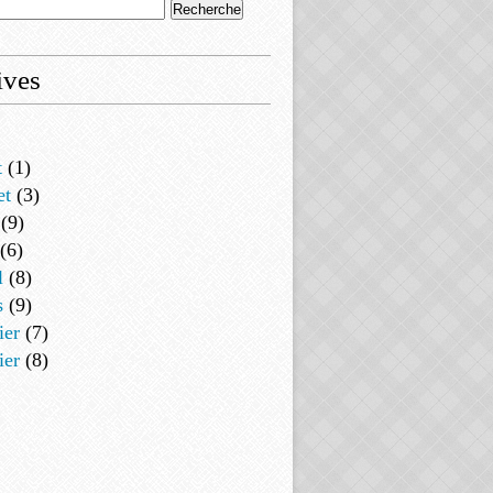
ives
t
(1)
et
(3)
(9)
(6)
l
(8)
s
(9)
ier
(7)
ier
(8)