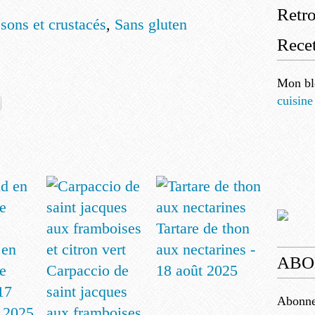
Retr
sons et crustacés
,
Sans gluten
Recet
Mon bl
cuisine
Tartare de thon
 en
aux nectarines -
ABO
e
Carpaccio de
18 août 2025
17
saint jacques
Abonnez
 2025
aux framboises