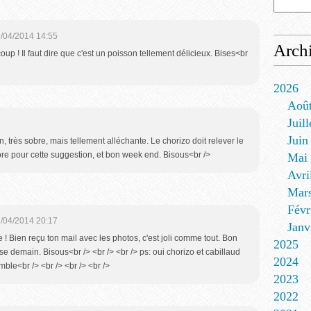
/04/2014 14:55
Arch
oup ! Il faut dire que c'est un poisson tellement délicieux. Bises<br
2026
Aoû
Juill
Juin
, très sobre, mais tellement alléchante. Le chorizo doit relever le
re pour cette suggestion, et bon week end. Bisous<br />
Mai
Avri
Mar
Févr
/04/2014 20:17
Janv
 ! Bien reçu ton mail avec les photos, c'est joli comme tout. Bon
2025
e demain. Bisous<br /> <br /> <br /> ps: oui chorizo et cabillaud
2024
mble<br /> <br /> <br /> <br />
2023
2022