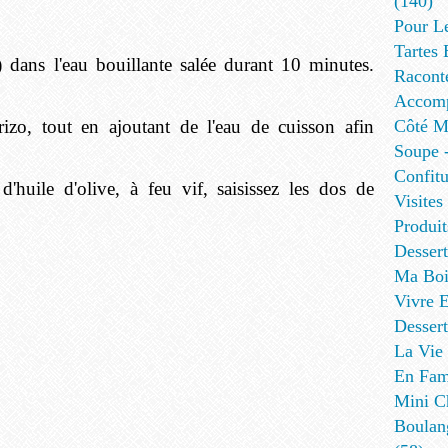
(140)
Pour L
Tartes 
s) dans l'eau bouillante salée durant 10 minutes.
Racont
Accomp
izo, tout en ajoutant de l'eau de cuisson afin
Côté Me
Soupe -
Confitu
huile d'olive, à feu vif, saisissez les dos de
Visites
Produit
Desser
Ma Boi
Vivre E
Dessert
La Vie 
En Fami
Mini Ch
Boulan