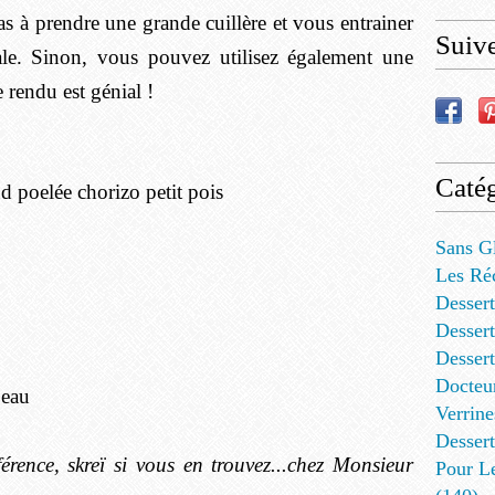
pas à prendre une grande cuillère et vous entrainer
Suiv
irale. Sinon, vous pouvez utilisez également une
e rendu est génial !
Catég
Sans G
Les Ré
Dessert
Dessert
Desser
Docteu
peau
Verrine
Dessert
férence, skreï si vous en trouvez...chez Monsieur
Pour L