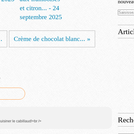
nouveau
et citron... - 24
septembre 2025
Artic
.
Crème de chocolat blanc... »
e
Rech
uisiner le cabillaud!<br />