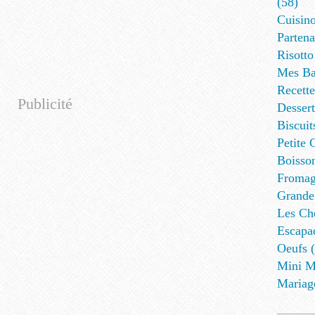
(58)
Cuisino
Partena
Risotto
Mes Ba
Recett
Publicité
Dessert
Biscuit
Petite 
Boisson
Fromag
Grande
Les Cho
Escapa
Oeufs (
Mini M
Mariag