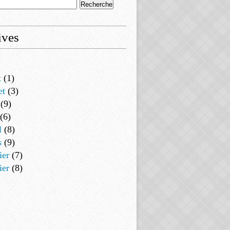
ives
t
(1)
et
(3)
(9)
(6)
l
(8)
s
(9)
ier
(7)
ier
(8)