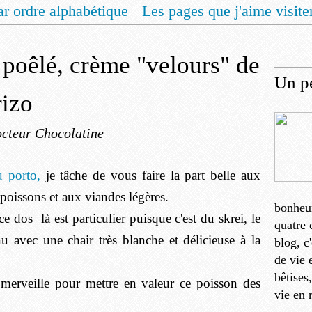
ar ordre alphabétique
Les pages que j'aime visite
 vous un livret de recettes pour Noël
Contact
 poêlé, crème "velours" de
Un pe
rizo
cteur Chocolatine
u porto,
je tâche de vous faire la part belle aux
 poissons et aux viandes légères.
bonheu
e dos là est particulier puisque c'est du skrei, le
quatre 
u avec une chair très blanche et délicieuse à la
blog, c
de vie 
bêtises
 à merveille pour mettre en valeur ce poisson des
vie en 