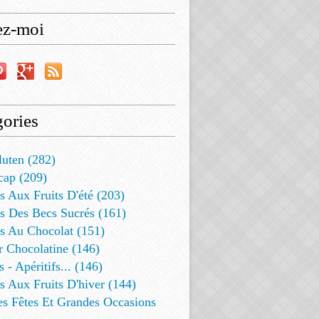
ez-moi
ories
luten (282)
cap (209)
s Aux Fruits D'été (203)
s Des Becs Sucrés (161)
ts Au Chocolat (151)
r Chocolatine (146)
s - Apéritifs... (146)
s Aux Fruits D'hiver (144)
es Fêtes Et Grandes Occasions