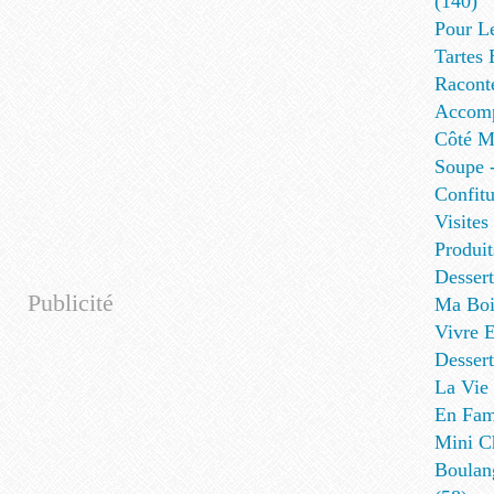
(140)
Pour L
Tartes 
Racont
Accomp
Côté Me
Soupe -
Confitu
Visites
Produit
Desser
Publicité
Ma Boi
Vivre E
Dessert
La Vie 
En Fami
Mini Ch
Boulan