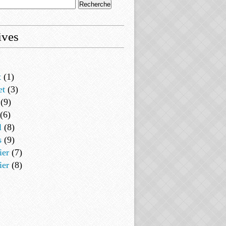
ives
t
(1)
et
(3)
(9)
(6)
l
(8)
s
(9)
ier
(7)
ier
(8)