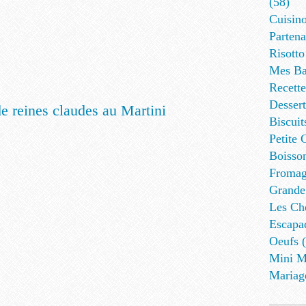
(58)
Cuisino
Partena
Risotto
Mes Ba
Recett
Dessert
Biscuit
Petite 
Boisson
Fromag
Grande
Les Cho
Escapa
Oeufs (
Mini M
Mariag