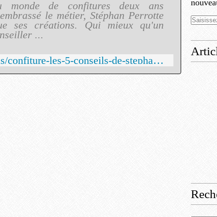
nouveau
 monde de confitures deux ans
embrassé le métier, Stéphan Perrotte
que ses créations. Qui mieux qu'un
eiller ...
Artic
https://www.regal.fr/actus/confiture-les-5-conseils-de-stephan-perrotte-10341
Rech