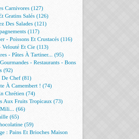
es Carnivores (127)
Et Gratins Salés (126)
ez Des Salades (121)
agnements (117)
r - Poissons Et Crustacés (116)
 Velouté Et Cie (113)
res - Pâtes À Tartiner... (95)
 Gourmandes - Restaurants - Bons
s (92)
t De Chef (81)
te À Camembert ! (74)
n Chrétien (74)
s Aux Fruits Tropicaux (73)
Mili... (66)
lle (65)
ocolatine (59)
ge : Pains Et Brioches Maison