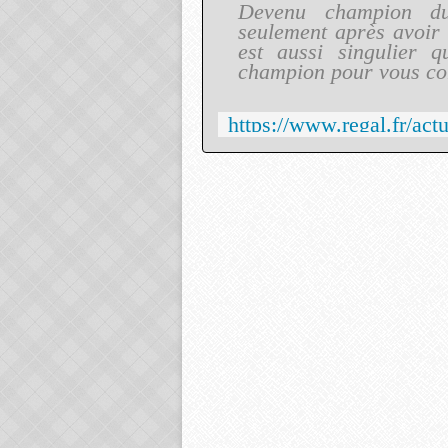
Devenu champion du
seulement après avoir 
est aussi singulier 
champion pour vous cons