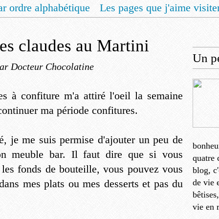
ar ordre alphabétique
Les pages que j'aime visite
 vous un livret de recettes pour Noël
Contact
nes claudes au Martini
Un pe
ar Docteur Chocolatine
s à confiture m'a attiré l'oeil la semaine
 continuer ma période confitures.
ité, je me suis permise d'ajouter un peu de
bonheu
on meuble bar. Il faut dire que si vous
quatre 
 les fonds de bouteille, vous pouvez vous
blog, c
 dans mes plats ou mes desserts et pas du
de vie 
bêtises
vie en 