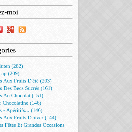
ez-moi
ories
luten (282)
cap (209)
s Aux Fruits D'été (203)
s Des Becs Sucrés (161)
ts Au Chocolat (151)
r Chocolatine (146)
s - Apéritifs... (146)
s Aux Fruits D'hiver (144)
es Fêtes Et Grandes Occasions