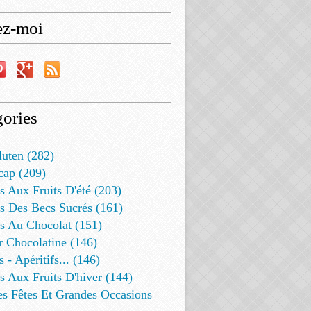
ez-moi
ories
luten (282)
cap (209)
s Aux Fruits D'été (203)
s Des Becs Sucrés (161)
ts Au Chocolat (151)
r Chocolatine (146)
s - Apéritifs... (146)
s Aux Fruits D'hiver (144)
es Fêtes Et Grandes Occasions