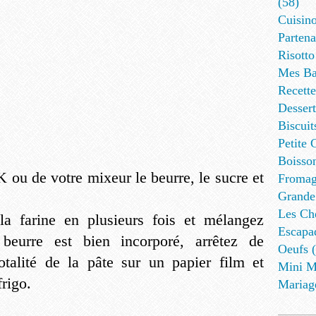
(58)
Cuisino
Partena
Risotto
Mes Ba
Recett
Dessert
Biscuit
Petite 
Boisson
K ou de votre mixeur le beurre, le sucre et
Fromag
Grande
Les Cho
 la farine en plusieurs fois et mélangez
Escapa
beurre est bien incorporé, arrêtez de
Oeufs (
talité de la pâte sur un papier film et
Mini M
frigo.
Mariag