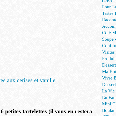
(140)
Pour L
Tartes 
Racont
Accomp
Côté Me
Soupe -
Confitu
Visites
Produit
Desser
Ma Boi
Vivre E
Dessert
La Vie 
En Fami
Mini Ch
Boulan
6 petites tartelettes (il vous en restera