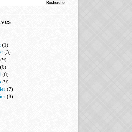
ives
t
(1)
et
(3)
(9)
(6)
l
(8)
s
(9)
ier
(7)
ier
(8)