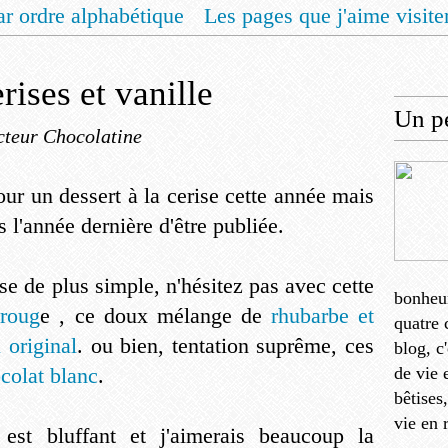
ar ordre alphabétique
Les pages que j'aime visite
 vous un livret de recettes pour Noël
Contact
rises et vanille
Un pe
cteur Chocolatine
our un dessert à la cerise cette année mais
s l'année dernière d'être publiée.
e de plus simple, n'hésitez pas avec cette
bonheu
 roug
e , ce doux mélange de
rhubarbe et
quatre 
 original
. ou bien, tentation suprême, ces
blog, c
colat blanc
.
de vie 
bêtises
vie en 
e est bluffant et j'aimerais beaucoup la