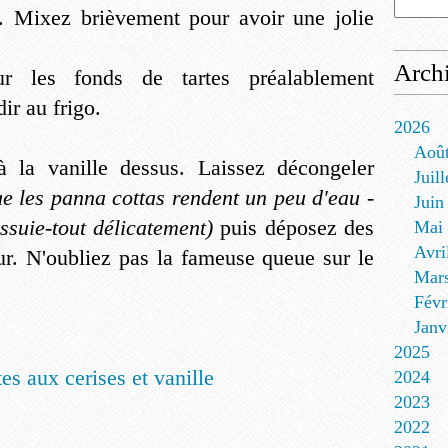
e. Mixez brièvement pour avoir une jolie
Arch
r les fonds de tartes préalablement
ir au frigo.
2026
Aoû
à la vanille dessus. Laissez décongeler
Juill
que les panna cottas rendent un peu d'eau -
Juin
ssuie-tout délicatement)
puis déposez des
Mai
Avri
our. N'oubliez pas la fameuse queue sur le
Mar
Févr
Janv
2025
2024
2023
2022