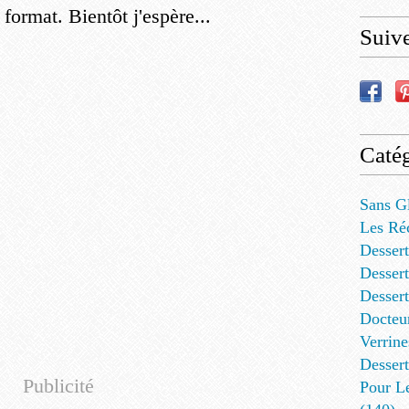
format. Bientôt j'espère...
Suiv
Catég
Sans G
Les Ré
Dessert
Dessert
Desser
Docteu
Verrine
Dessert
Publicité
Pour L