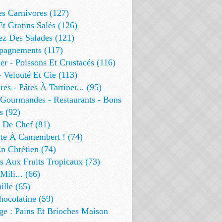
es Carnivores (127)
Et Gratins Salés (126)
ez Des Salades (121)
agnements (117)
r - Poissons Et Crustacés (116)
 Velouté Et Cie (113)
res - Pâtes À Tartiner... (95)
 Gourmandes - Restaurants - Bons
s (92)
t De Chef (81)
te À Camembert ! (74)
n Chrétien (74)
s Aux Fruits Tropicaux (73)
Mili... (66)
lle (65)
ocolatine (59)
ge : Pains Et Brioches Maison