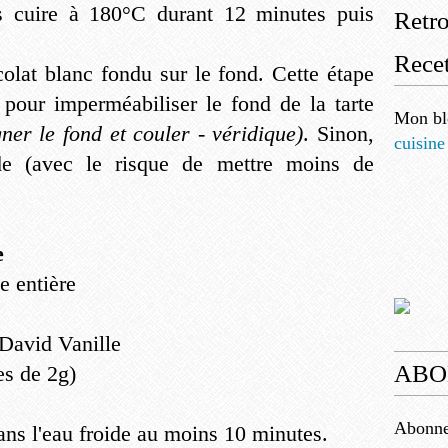
es cuire à 180°C durant 12 minutes puis
Retr
Recet
colat blanc fondu sur le fond. Cette étape
 pour imperméabiliser le fond de la tarte
Mon bl
er le fond et couler - véridique)
. Sinon,
cuisine
de (avec le risque de mettre moins de
e
e entière
 David Vanille
ABO
es de 2g)
Abonnez
dans l'eau froide au moins 10 minutes.