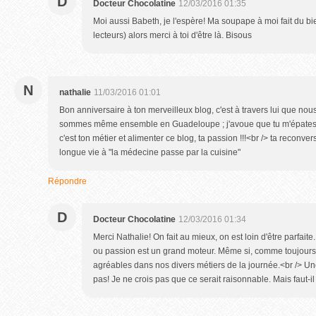
D
Docteur Chocolatine
12/03/2016 01:35
Moi aussi Babeth, je l'espère! Ma soupape à moi fait du bi
lecteurs) alors merci à toi d'être là. Bisous
N
nathalie
11/03/2016 01:01
Bon anniversaire à ton merveilleux blog, c'est à travers lui que no
sommes même ensemble en Guadeloupe ; j'avoue que tu m'épates, gé
c'est ton métier et alimenter ce blog, ta passion !!!<br /> ta reconver
longue vie à "la médecine passe par la cuisine"
Répondre
D
Docteur Chocolatine
12/03/2016 01:34
Merci Nathalie! On fait au mieux, on est loin d'être parfaite.
ou passion est un grand moteur. Même si, comme toujours,
agréables dans nos divers métiers de la journée.<br /> U
pas! Je ne crois pas que ce serait raisonnable. Mais faut-il 