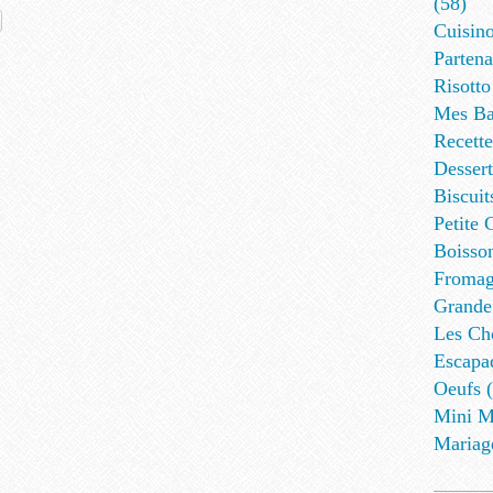
(58)
Cuisino
Partena
Risotto
Mes Ba
Recett
Dessert
Biscuit
Petite 
Boisson
Fromag
Grande
Les Cho
Escapa
Oeufs (
Mini M
Mariag