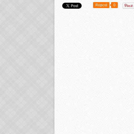
Repost
0