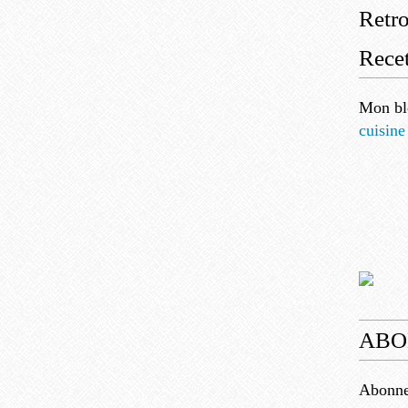
Retr
Recet
Mon bl
cuisine
ABO
Abonnez