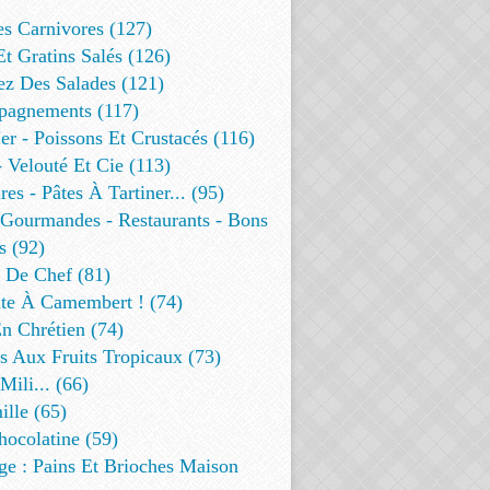
es Carnivores (127)
Et Gratins Salés (126)
ez Des Salades (121)
agnements (117)
r - Poissons Et Crustacés (116)
 Velouté Et Cie (113)
res - Pâtes À Tartiner... (95)
 Gourmandes - Restaurants - Bons
s (92)
t De Chef (81)
te À Camembert ! (74)
n Chrétien (74)
s Aux Fruits Tropicaux (73)
Mili... (66)
lle (65)
ocolatine (59)
ge : Pains Et Brioches Maison