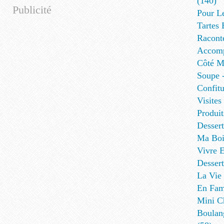
(140)
Publicité
Pour L
Tartes 
Racont
Accomp
Côté Me
Soupe -
Confitu
Visites
Produit
Desser
Ma Boi
Vivre E
Dessert
La Vie 
En Fami
Mini Ch
Boulan