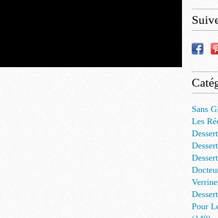
Suiv
Catég
Sans G
Les Ré
Dessert
Dessert
Desser
Docteu
Verrine
Dessert
Pour L