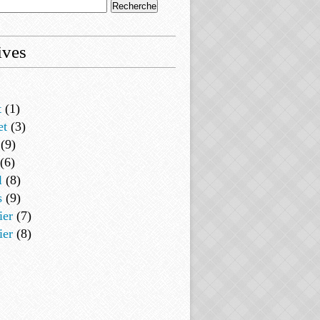
ives
t
(1)
et
(3)
(9)
(6)
l
(8)
s
(9)
ier
(7)
ier
(8)