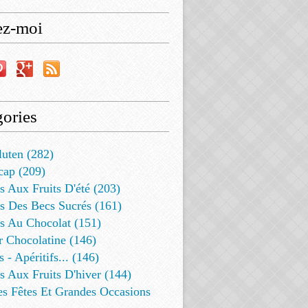
ez-moi
ories
luten (282)
cap (209)
s Aux Fruits D'été (203)
s Des Becs Sucrés (161)
ts Au Chocolat (151)
r Chocolatine (146)
s - Apéritifs... (146)
s Aux Fruits D'hiver (144)
es Fêtes Et Grandes Occasions