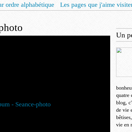
ar ordre alphabétique
Les pages que j'aime visite
 vous un livret de recettes pour Noël
Contact
photo
Un pe
bonheu
quatre 
blog, c
de vie 
bêtises
vie en 