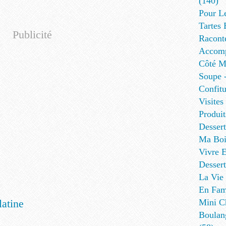
(140)
Pour L
Tartes 
Publicité
Racont
Accomp
Côté Me
Soupe -
Confitu
Visites
Produit
Desser
Ma Boi
Vivre E
Dessert
La Vie 
En Fami
atine
Mini Ch
Boulan