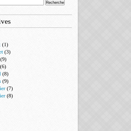
ives
t
(1)
et
(3)
(9)
(6)
l
(8)
s
(9)
ier
(7)
ier
(8)