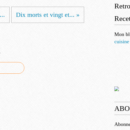
Retr
..
Dix morts et vingt et... »
Recet
Mon bl
cuisine
e
ABO
Abonnez