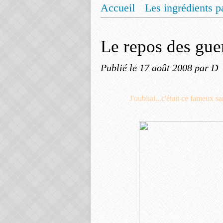
Accueil
Les ingrédients p
Mentions légales
Offrez
Le repos des guer
Publié le
17 août 2008
par D
J'oubliai...c'était ce fameux 