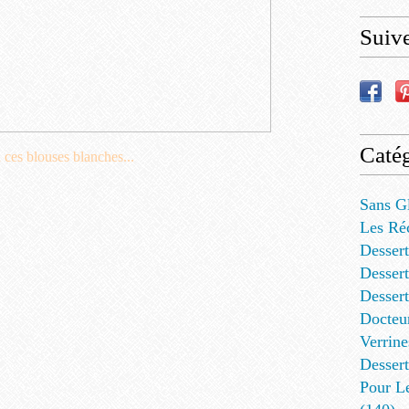
Suiv
Catég
 ces blouses blanches...
Sans G
Les Ré
Dessert
Dessert
Desser
Docteu
Verrine
Dessert
Pour L