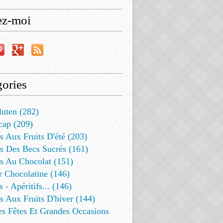
ez-moi
ories
luten (282)
cap (209)
s Aux Fruits D'été (203)
s Des Becs Sucrés (161)
ts Au Chocolat (151)
r Chocolatine (146)
s - Apéritifs... (146)
s Aux Fruits D'hiver (144)
es Fêtes Et Grandes Occasions