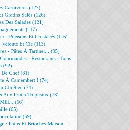
es Carnivores (127)
Et Gratins Salés (126)
ez Des Salades (121)
agnements (117)
r - Poissons Et Crustacés (116)
 Velouté Et Cie (113)
res - Pâtes À Tartiner... (95)
 Gourmandes - Restaurants - Bons
s (92)
t De Chef (81)
te À Camembert ! (74)
n Chrétien (74)
s Aux Fruits Tropicaux (73)
Mili... (66)
lle (65)
ocolatine (59)
ge : Pains Et Brioches Maison