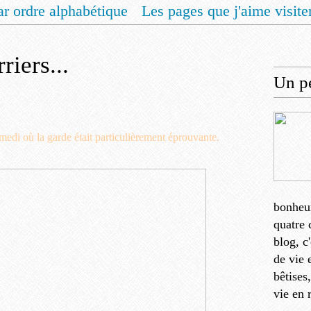
ar ordre alphabétique
Les pages que j'aime visite
 vous un livret de recettes pour Noël
Contact
riers...
Un pe
samedi où la garde était particulièrement éprouvante.
bonheu
quatre 
blog, c
de vie 
bêtises
vie en 