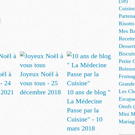
(58)
Cuisino
Partena
Risotto
Mes Ba
Recett
Dessert
Biscuit
Petite 
Boisson
ël à
Joyeux Noël à
Fromag
- 24
vous tous - 25
Grande
 2021
décembre 2018
10 ans de blog "
Les Cho
Escapa
La Médecine
Oeufs (
Passe par la
Mini M
Cuisine" - 10
Mariag
mars 2018