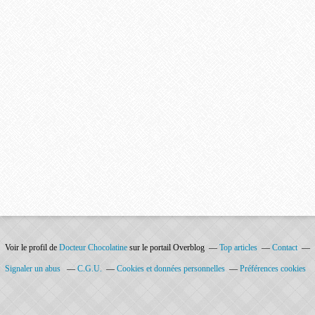
Voir le profil de
Docteur Chocolatine
sur le portail Overblog
Top articles
Contact
Signaler un abus
C.G.U.
Cookies et données personnelles
Préférences cookies