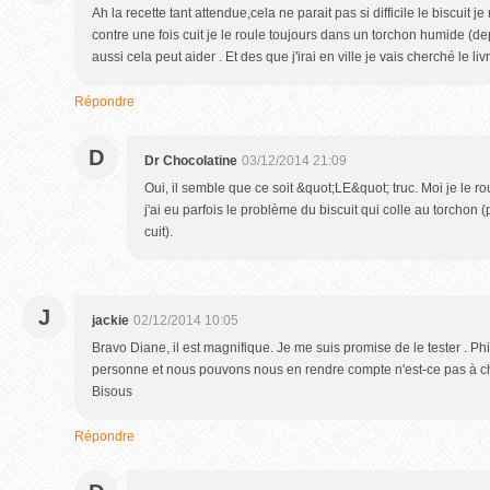
Ah la recette tant attendue,cela ne parait pas si difficile le biscuit j
contre une fois cuit je le roule toujours dans un torchon humide (d
aussi cela peut aider . Et des que j'irai en ville je vais cherché le liv
Répondre
D
Dr Chocolatine
03/12/2014 21:09
Oui, il semble que ce soit &quot;LE&quot; truc. Moi je le ro
j'ai eu parfois le problème du biscuit qui colle au torchon
cuit).
J
jackie
02/12/2014 10:05
Bravo Diane, il est magnifique. Je me suis promise de le tester . Phi
personne et nous pouvons nous en rendre compte n'est-ce pas à 
Bisous
Répondre