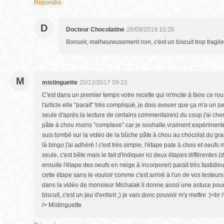
Répondre
D
Docteur Chocolatine
28/09/2019 10:26
Bonsoir, malheureusement non, c'est un biscuit trop fragile
M
mistinguette
20/12/2017 09:22
C'est dans un premier temps votre recette qui m'incite à faire ce r
l'article elle "parait" très compliqué, je dois avouer que ça m'a un 
seule d'après la lecture de certains commentaires) du coup j'ai ch
pâte à chou moins "complexe" car je souhaite vraiment expérimenter
suis tombé sur la vidéo de la bûche pâte à chou au chocolat du gra
là bingo j'ai adhéré ! c'est très simple, l'étape pate à chou et oeuf
seule, c'est bête mais le fait d'indiquer ici deux étapes différentes (
ensuite l'étape des oeufs en neige à incorporer) parait très fastidi
cette étape sans le vouloir comme c'est arrivé à l'un de vos testeurs
dans la vidéo de monsieur Michalak il donne aussi une astuce pour 
biscuit, c'est un jeu d'enfant ;) je vais donc pouvoir m'y mettre :)<b
/> Mistinguette