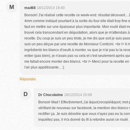
M
mad68
18/12/2014 18:40
Bonsoir! J'ai réalisé cette recette ce week-end: résultat décevant... 
4mm comme indiqué pourtant à la sortie du four elle était trop fine 
faut en mettre sur une épaisseur plus importante. Mon roulé était m
trouvé cela transcendant en dégustation, alors que je m'attendais à
recette. Du coup je suis un peu triste, je me dis que soit je suis pass
suis un peu déçue par une recette de Monsieur Conticini. <br /> Il 
ingrédients les blancs d'oeufs à monter, vu que je n'ai pas lu la r
entier (pas bien), je n'avais pas vu cela et c'est seulement après q
me fallait encore monter des blancs. <br /> Merci pour la recette en t
l'air plus appétissante... ;)
Répondre
D
Dr Chocolatine
18/12/2014 20:08
Bonsoir Mad ! Effectivement, j'ai &quot;recopié&quot; mot p
vérifiant de nouveau sur facebook, la mention des blancs n
rectifier ça. Je suis désolée que vous n'ayez pas eu la co
inquiétez pas, il m'a donné du fil à retordre aussi ce roulé.