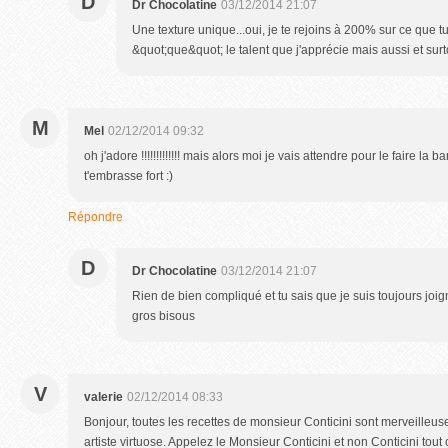
D
Dr Chocolatine
03/12/2014 21:07
Une texture unique...oui, je te rejoins à 200% sur ce que tu
&quot;que&quot; le talent que j'apprécie mais aussi et surt
M
Mel
02/12/2014 09:32
oh j'adore !!!!!!!!!!!!! mais alors moi je vais attendre pour le faire la 
t'embrasse fort :)
Répondre
D
Dr Chocolatine
03/12/2014 21:07
Rien de bien compliqué et tu sais que je suis toujours joi
gros bisous
V
valerie
02/12/2014 08:33
Bonjour, toutes les recettes de monsieur Conticini sont merveilleus
artiste virtuose. Appelez le Monsieur Conticini et non Conticini tout