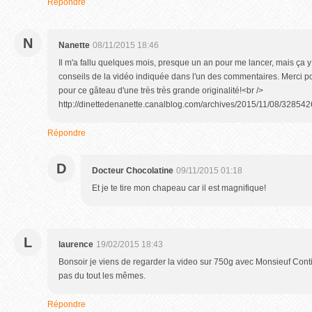
Répondre
N
Nanette
08/11/2015 18:46
Il m'a fallu quelques mois, presque un an pour me lancer, mais ça y est
conseils de la vidéo indiquée dans l'un des commentaires. Merci p
pour ce gâteau d'une très très grande originalité!<br />
http://dinettedenanette.canalblog.com/archives/2015/11/08/328542
Répondre
D
Docteur Chocolatine
09/11/2015 01:18
Et je te tire mon chapeau car il est magnifique!
L
laurence
19/02/2015 18:43
Bonsoir je viens de regarder la video sur 750g avec Monsieuf Conti
pas du tout les mêmes.
Répondre