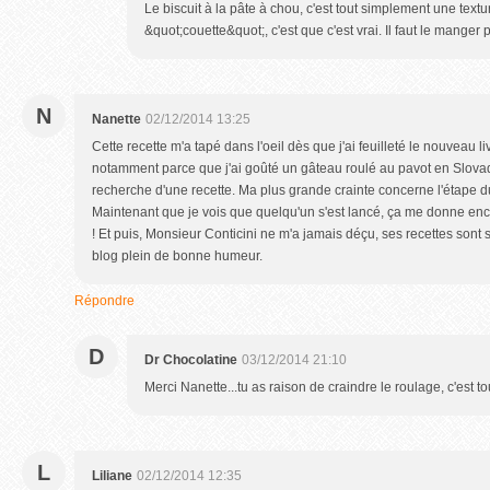
Le biscuit à la pâte à chou, c'est tout simplement une textur
&quot;couette&quot;, c'est que c'est vrai. Il faut le manger p
N
Nanette
02/12/2014 13:25
Cette recette m'a tapé dans l'oeil dès que j'ai feuilleté le nouveau li
notamment parce que j'ai goûté un gâteau roulé au pavot en Slovaqui
recherche d'une recette. Ma plus grande crainte concerne l'étape du
Maintenant que je vois que quelqu'un s'est lancé, ça me donne enco
! Et puis, Monsieur Conticini ne m'a jamais déçu, ses recettes sont 
blog plein de bonne humeur.
Répondre
D
Dr Chocolatine
03/12/2014 21:10
Merci Nanette...tu as raison de craindre le roulage, c'est tou
L
Liliane
02/12/2014 12:35