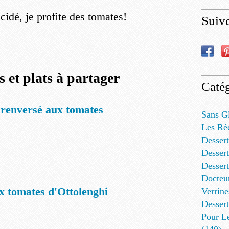
écidé, je profite des tomates!
Suiv
s et plats à partager
Catég
renversé aux tomates
Sans G
Les Ré
Dessert
Dessert
Desser
Docteu
x tomates d'Ottolenghi
Verrine
Dessert
Pour L