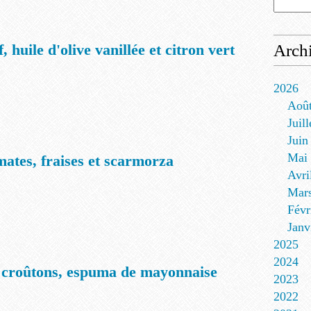
 huile d'olive vanillée et citron vert
Arch
2026
Aoû
Juill
Juin
Mai
mates, fraises et scarmorza
Avri
Mar
Févr
Janv
2025
2024
t croûtons, espuma de mayonnaise
2023
2022