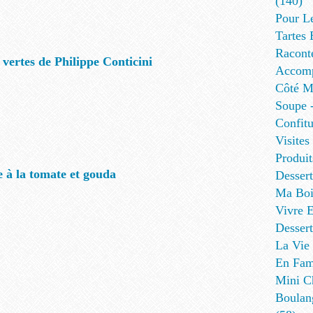
(140)
Pour L
Tartes 
Racont
 vertes de Philippe Conticini
Accomp
Côté Me
Soupe -
Confitu
Visites
Produit
e à la tomate et gouda
Desser
Ma Boi
Vivre E
Dessert
La Vie 
En Fami
Mini Ch
Boulan