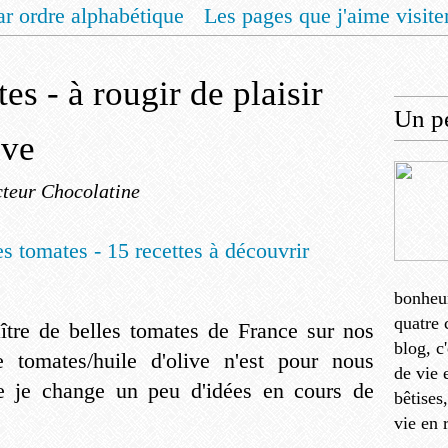
ar ordre alphabétique
Les pages que j'aime visite
 vous un livret de recettes pour Noël
Contact
es - à rougir de plaisir
Un pe
ive
teur Chocolatine
bonheu
quatre 
ître de belles tomates de France sur nos
blog, c
e tomates/huile d'olive n'est pour nous
de vie 
ue je change un peu d'idées en cours de
bêtises
vie en 