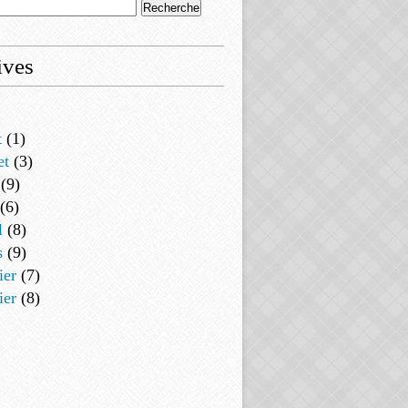
ives
t
(1)
et
(3)
(9)
(6)
l
(8)
s
(9)
ier
(7)
ier
(8)