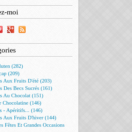
ez-moi
ories
luten (282)
cap (209)
s Aux Fruits D'été (203)
s Des Becs Sucrés (161)
ts Au Chocolat (151)
r Chocolatine (146)
s - Apéritifs... (146)
s Aux Fruits D'hiver (144)
es Fêtes Et Grandes Occasions