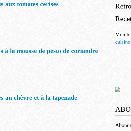
is aux tomates cerises
Retr
Recet
Mon bl
cuisine
es à la mousse de pesto de coriandre
s au chèvre et à la tapenade
ABO
Abonnez