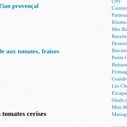
(58)
Tian provençal
Cuisino
Partena
Risotto
Mes Ba
Recett
Dessert
lle aux tomates, fraises
Biscuit
Petite 
Boisson
Fromag
Grande
Les Cho
Escapa
Oeufs (
Mini M
 tomates cerises
Mariag