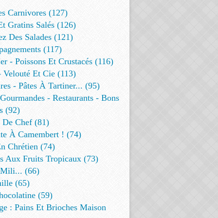
es Carnivores (127)
Et Gratins Salés (126)
ez Des Salades (121)
agnements (117)
r - Poissons Et Crustacés (116)
 Velouté Et Cie (113)
res - Pâtes À Tartiner... (95)
 Gourmandes - Restaurants - Bons
s (92)
t De Chef (81)
te À Camembert ! (74)
n Chrétien (74)
s Aux Fruits Tropicaux (73)
Mili... (66)
lle (65)
ocolatine (59)
ge : Pains Et Brioches Maison