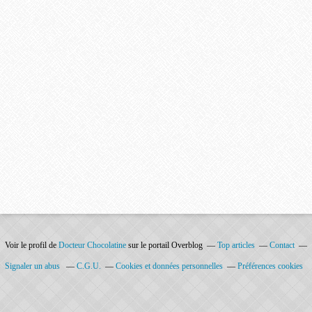
Voir le profil de
Docteur Chocolatine
sur le portail Overblog
Top articles
Contact
Signaler un abus
C.G.U.
Cookies et données personnelles
Préférences cookies