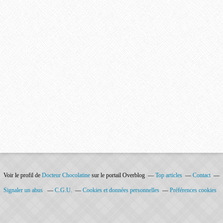
Voir le profil de
Docteur Chocolatine
sur le portail Overblog
Top articles
Contact
Signaler un abus
C.G.U.
Cookies et données personnelles
Préférences cookies