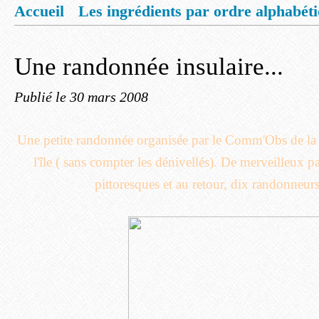
Accueil
Les ingrédients par ordre alphabét
Mentions légales
Offrez vous un livret de
Une randonnée insulaire...
Publié le
30 mars 2008
Une petite randonnée organisée par le Comm'Obs de la 
l'île ( sans compter les dénivellés). De merveilleux 
pittoresques et au retour, dix randonneurs