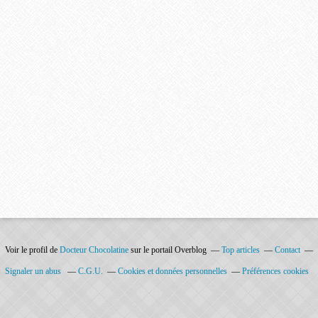
Voir le profil de
Docteur Chocolatine
sur le portail Overblog
Top articles
Contact
Signaler un abus
C.G.U.
Cookies et données personnelles
Préférences cookies