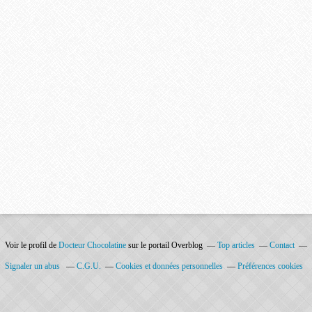
Voir le profil de
Docteur Chocolatine
sur le portail Overblog
Top articles
Contact
Signaler un abus
C.G.U.
Cookies et données personnelles
Préférences cookies