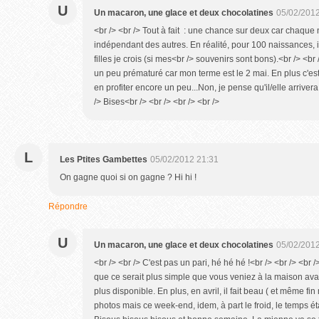
U
Un macaron, une glace et deux chocolatines
05/02/2012
<br /> <br /> Tout à fait : une chance sur deux car chaqu
indépendant des autres. En réalité, pour 100 naissances,
filles je crois (si mes<br /> souvenirs sont bons).<br /> <br 
un peu prématuré car mon terme est le 2 mai. En plus c'e
en profiter encore un peu...Non, je pense qu'il/elle arrivera 
/> Bises<br /> <br /> <br /> <br />
L
Les Ptites Gambettes
05/02/2012 21:31
On gagne quoi si on gagne ? Hi hi !
Répondre
U
Un macaron, une glace et deux chocolatines
05/02/2012
<br /> <br /> C'est pas un pari, hé hé hé !<br /> <br /> <br /
que ce serait plus simple que vous veniez à la maison av
plus disponible. En plus, en avril, il fait beau ( et même fin 
photos mais ce week-end, idem, à part le froid, le temps éta