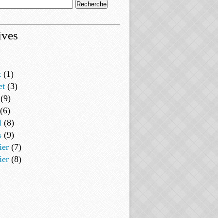
ives
t
(1)
et
(3)
(9)
(6)
l
(8)
s
(9)
ier
(7)
ier
(8)