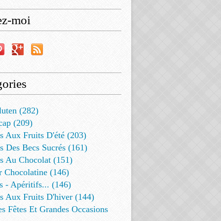
ez-moi
ories
luten (282)
cap (209)
s Aux Fruits D'été (203)
s Des Becs Sucrés (161)
ts Au Chocolat (151)
r Chocolatine (146)
s - Apéritifs... (146)
s Aux Fruits D'hiver (144)
es Fêtes Et Grandes Occasions