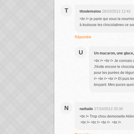
T
titoulematou
28/10/2012 12:42
<br /> je parie qui vous la nourri
à toulouse les chocolatines ce son
Répondre
U
Un macaron, une glace,
<br /> <br /> Je connais 
J'évite encore le chocol
pour les purées de légume
/> <br /> <br /> Et puis l
bruyant. Mes puces quoi !
N
nathalie
27/10/2012 20:30
<br /> Trop chou demoiselle Aliéno
<br /> <br /> <br /> <br />