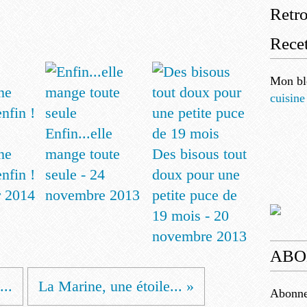
Retr
Recet
Mon bl
cuisine
Enfin...elle
ne
mange toute
Des bisous tout
nfin !
seule - 24
doux pour une
r 2014
novembre 2013
petite puce de
19 mois - 20
novembre 2013
ABO
...
La Marine, une étoile... »
Abonnez