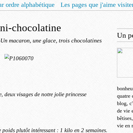
ar ordre alphabétique
Les pages que j'aime visite
 vous un livret de recettes pour Noël
Contact
ni-chocolatine
Un pe
 Un macaron, une glace, trois chocolatines
bonheu
e, deux visages de notre jolie princesse
quatre 
blog, c
de vie 
bêtises
vie en 
e poids plutôt intéressant : 1 kilo en 2 semaines.