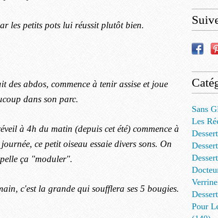
Suiv
 les petits pots lui réussit plutôt bien.
Catég
it des abdos, commence à tenir assise et joue
ucoup dans son parc.
Sans G
Les Ré
réveil à 4h du matin (depuis cet été) commence à
Dessert
 journée, ce petit oiseau essaie divers sons. On
Dessert
Desser
pelle ça "moduler".
Docteu
Verrine
main, c'est la grande qui soufflera ses 5 bougies.
Dessert
Pour L