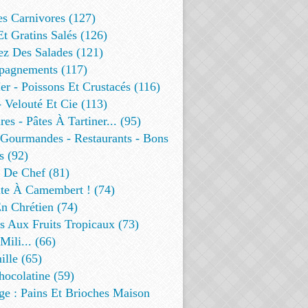
es Carnivores (127)
Et Gratins Salés (126)
ez Des Salades (121)
agnements (117)
r - Poissons Et Crustacés (116)
 Velouté Et Cie (113)
res - Pâtes À Tartiner... (95)
 Gourmandes - Restaurants - Bons
s (92)
t De Chef (81)
te À Camembert ! (74)
n Chrétien (74)
s Aux Fruits Tropicaux (73)
Mili... (66)
lle (65)
ocolatine (59)
ge : Pains Et Brioches Maison