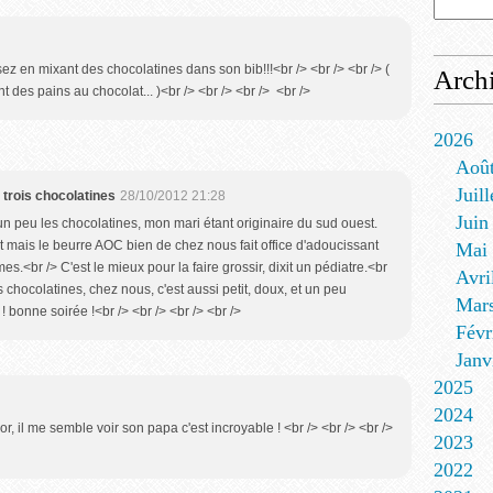
ssez en mixant des chocolatines dans son bib!!!<br /> <br /> <br /> (
Arch
t des pains au chocolat... )<br /> <br /> <br /> <br />
2026
Aoû
Juill
 trois chocolatines
28/10/2012 21:28
Juin
un peu les chocolatines, mon mari étant originaire du sud ouest.
at mais le beurre AOC bien de chez nous fait office d'adoucissant
Mai
s.<br /> C'est le mieux pour la faire grossir, dixit un pédiatre.<br
Avri
es chocolatines, chez nous, c'est aussi petit, doux, et un peu
Mar
 bonne soirée !<br /> <br /> <br /> <br />
Févr
Janv
2025
2024
r, il me semble voir son papa c'est incroyable ! <br /> <br /> <br />
2023
2022