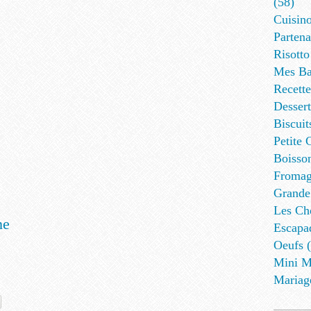
(58)
Cuisino
Partena
Risotto
Mes Ba
Recett
Dessert
Biscuit
Petite 
Boisson
Fromag
Grande
Les Cho
ne
Escapa
Oeufs (
Mini M
Mariag