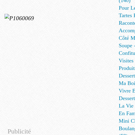
(140)
Pour L
Tartes 
Racont
Accomp
Côté Me
Soupe -
Confitu
Visites
Produit
Desser
Ma Boi
Vivre E
Dessert
La Vie 
En Fami
Mini Ch
Boulan
Publicité