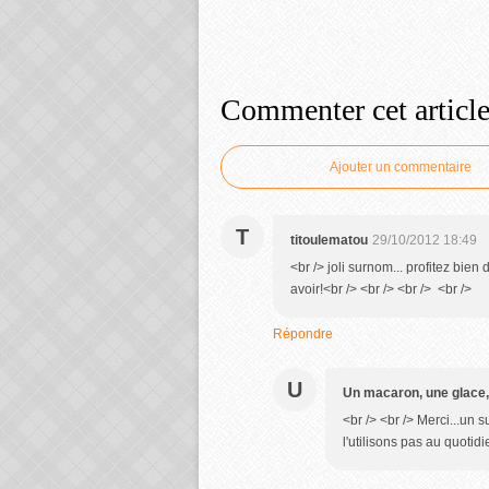
Commenter cet articl
Ajouter un commentaire
T
titoulematou
29/10/2012 18:49
<br /> joli surnom... profitez bien 
avoir!<br /> <br /> <br /> <br />
Répondre
U
Un macaron, une glace,
<br /> <br /> Merci...un 
l'utilisons pas au quotidi