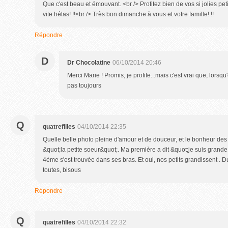
Que c'est beau et émouvant. <br /> Profitez bien de vos si jolies peti
vite hélas! !!<br /> Très bon dimanche à vous et votre famille! !!
Répondre
D
Dr Chocolatine
06/10/2014 20:46
Merci Marie ! Promis, je profite...mais c'est vrai que, lorsqu
pas toujours
Q
quatrefilles
04/10/2014 22:35
Quelle belle photo pleine d'amour et de douceur, et le bonheur de
&quot;la petite soeur&quot;. Ma première a dit &quot;je suis gran
4ème s'est trouvée dans ses bras. Et oui, nos petits grandissent . 
toutes, bisous
Répondre
Q
quatrefilles
04/10/2014 22:32