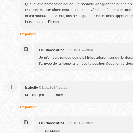
Quelle jolie photo toute douce... le bonheur des grandes quand on 
les bras. Ma fille aînée avait dit quand la 4ème a été dans ses bras
maintenant&quot;. et oui, nos petits grandissent et nous apporten
tous et toutes. Bisous
Répondre
D
Dr Chocolatine
06/10/2014 20:46
Je m'en suis rendue compte ! Elles adorent surtout la deu
l'arrivée de la 4ème lui enlève la position &quot;entre-deu
I
Isabelle
04/10/2014 22:22
Mii. Tout joli. Tout. Doux.
Répondre
D
Dr Chocolatine
06/10/2014 20:45
:-)...on craque !