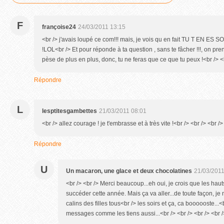
F
françoise24
24/03/2011 13:15
<br /> j'avais loupé ce com!!! mais, je vois qu en fait TU T EN ES
!LOL<br /> Et pour réponde à ta question , sans te fâcher !!!, on pren
pèse de plus en plus, donc, tu ne feras que ce que tu peux !<br /> <b
Répondre
L
lesptitesgambettes
21/03/2011 08:01
<br /> allez courage ! je t'embrasse et à très vite !<br /> <br /> <br />
Répondre
U
Un macaron, une glace et deux chocolatines
21/03/2011
<br /> <br /> Merci beaucoup...eh oui, je crois que les haut
succéder cette année. Mais ça va aller...de toute façon, je n'
calins des filles tous<br /> les soirs et ça, ca boooooste...<b
messages comme les tiens aussi...<br /> <br /> <br /> <br /