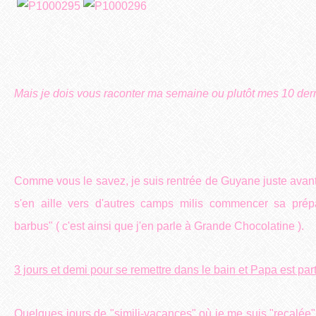
Mais je dois vous raconter ma semaine ou plutôt mes 10 dern
Comme vous le savez, je suis rentrée de Guyane juste ava
s'en aille vers d'autres camps milis commencer sa prép
barbus" ( c'est ainsi que j'en parle à Grande Chocolatine ).
3 jours et demi pour se remettre dans le bain et Papa est parti
Quelques jours de "simili-vacances" où je me suis "recalée" 