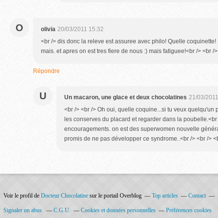
O
olivia
20/03/2011 15:32
<br /> dis donc la releve est assuree avec philo! Quelle coquinette!
mais. et apres on est tres fiere de nous :) mais fatiguee!<br /> <br />
Répondre
U
Un macaron, une glace et deux chocolatines
21/03/2011
<br /> <br /> Oh oui, quelle coquine...si tu veux quelqu'un 
les conserves du placard et regarder dans la poubelle.<br /
encouragements. on est des superwomen nouvelle génération
promis de ne pas développer ce syndrome..<br /> <br /> <b
Voir le profil de
Docteur Chocolatine
sur le portail Overblog
Top articles
Contact
Signaler un abus
C.G.U.
Cookies et données personnelles
Préférences cookies