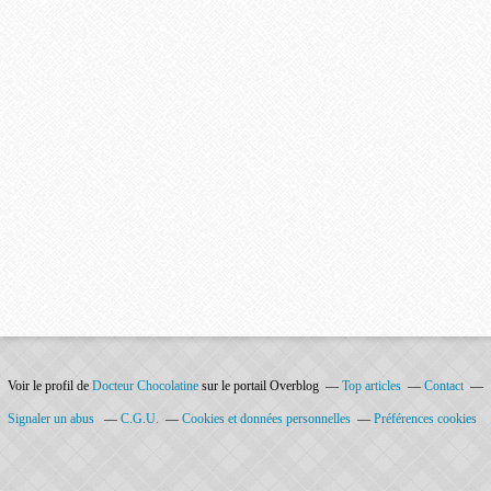
Voir le profil de
Docteur Chocolatine
sur le portail Overblog
Top articles
Contact
Signaler un abus
C.G.U.
Cookies et données personnelles
Préférences cookies