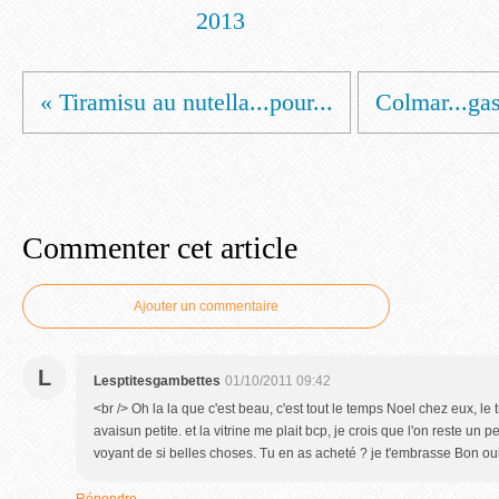
2013
« Tiramisu au nutella...pour...
Colmar...gas
Commenter cet article
Ajouter un commentaire
L
Lesptitesgambettes
01/10/2011 09:42
<br /> Oh la la que c'est beau, c'est tout le temps Noel chez eux, le 
avaisun petite. et la vitrine me plait bcp, je crois que l'on reste un 
voyant de si belles choses. Tu en as acheté ? je t'embrasse Bon ouik