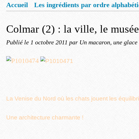
Accueil
Les ingrédients par ordre alphabét
Mentions légales
Offrez vous un livret de
Colmar (2) : la ville, le musé
Publié le
1 octobre 2011
par Un macaron, une glace 
La Venise du Nord où les chats jouent les équilibr
Une architecture charmante !