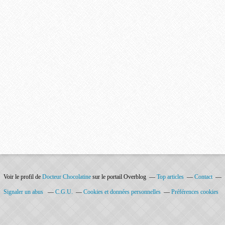
Voir le profil de
Docteur Chocolatine
sur le portail Overblog
Top articles
Contact
Signaler un abus
C.G.U.
Cookies et données personnelles
Préférences cookies