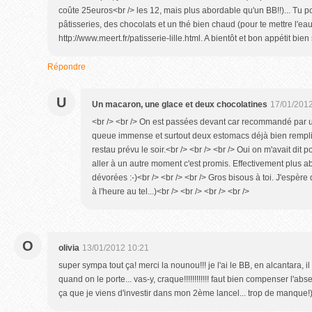
coûte 25euros<br /> les 12, mais plus abordable qu'un BB!!)... Tu 
pâtisseries, des chocolats et un thé bien chaud (pour te mettre l'ea
http://www.meert.fr/patisserie-lille.html. A bientôt et bon appétit bien 
Répondre
U
Un macaron, une glace et deux chocolatines
17/01/2012
<br /> <br /> On est passées devant car recommandé par u
queue immense et surtout deux estomacs déjà bien remplis
restau prévu le soir.<br /> <br /> <br /> Oui on m'avait dit po
aller à un autre moment c'est promis. Effectivement plus ab
dévorées :-)<br /> <br /> <br /> Gros bisous à toi. J'espère 
à l'heure au tel...)<br /> <br /> <br /> <br />
O
olivia
13/01/2012 10:21
super sympa tout ça! merci la nounou!!! je l'ai le BB, en alcantara, il
quand on le porte... vas-y, craque!!!!!!!!!!!! faut bien compenser l'ab
ça que je viens d'investir dans mon 2ème lancel... trop de manque!).