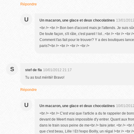
Répondre
U
Un macaron, une glace et deux chocolatines
13/01/2012
<br /> <br /> Bon ben d'accord mais je l'attends. Je suis sûre
De toute façon, s'il râle, c'est pareil ! lol...<br /> <br /> <b
Comment t'as fait pour le trouver? Y a des boutiques lancel à
paris?<br /> <br /> <br /> <br />
S
stef de fla
10/01/2012 21:17
Tu as tout mérité! Bravo!
Répondre
U
Un macaron, une glace et deux chocolatines
10/01/2012
<br /> <br /> C'est vrai que l'article a du te rappeler de b
devant de Meert mais impossible d'y entrer. Quant aux from
dans le train sous peine de me<br /> faire jeter. <br /> <br /
que c'est beau, Lille ! Et l'expo Boilly, un régal !<br /> <br /