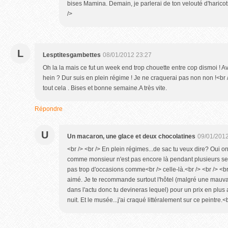
bises Mamina. Demain, je parlerai de ton velouté d'haricots 
/>
L
Lesptitesgambettes
08/01/2012 23:27
Oh la la mais ce fut un week end trop chouette entre cop dismoi ! 
hein ? Dur suis en plein régime ! Je ne craquerai pas non non !<br 
tout cela . Bises et bonne semaine.A très vite.
Répondre
U
Un macaron, une glace et deux chocolatines
09/01/2012
<br /> <br /> En plein régimes...de sac tu veux dire? Oui on 
comme monsieur n'est pas encore là pendant plusieurs sem
pas trop d'occasions comme<br /> celle-là.<br /> <br /> <br 
aimé. Je te recommande surtout l'hôtel (malgré une mauva
dans l'actu donc tu devineras lequel) pour un prix en plu
nuit. Et le musée...j'ai craqué littéralement sur ce peintre.<b