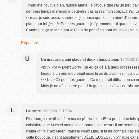
T'inquiète, tout va bien, fausse alerte (je t'avoue que j'ai un peu bal
derniers temps et n'écoute peut-être pas assez mon corps...); j'ai
/> mais je suis assez sereine et je pense que tout ira bien! J'espè
plan pour toi ;)<br /> Pour les gaufres, je t'y emmènerai quand tu v
Cambrai si ça te tente!<br /> Plein de pensées pour toutes les trois
Répondre
U
Un macaron, une glace et deux chocolatines
17/01/2012
<br /> <br /> Don't worry...j'ai eu ça déjà à deux grossesses 
toujours un peu inquiétant mais tu as du avoir les mots qui 
/> <br /> Ok pour les gaufres. Ca me parait difficile en c
Mais je ne désespère pas...Un gros bisous à vous trois aussi
L
Laurette
17/01/2012 19:54
Dis donc, ça avait l'air fameux ce p'tit weekend!! La prochaine fois 
cuisinière que tu es et amatrice de bonnes douceurs il me semble, 
d'aller<br /> chez Meert (dans le vieux Lille) si tu ne connais pas 
cette boutique, y sont absolument DÉLICIEUSES (un p'tit luxe car 