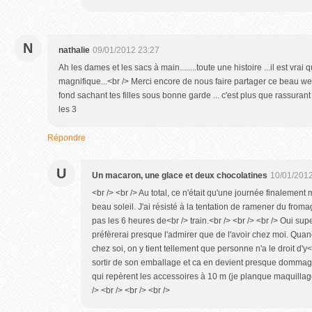
N
nathalie
09/01/2012 23:27
Ah les dames et les sacs à main........toute une histoire ...il est vrai
magnifique...<br /> Merci encore de nous faire partager ce beau wee
fond sachant tes filles sous bonne garde ... c'est plus que rassuran
les 3
Répondre
U
Un macaron, une glace et deux chocolatines
10/01/2012
<br /> <br /> Au total, ce n'était qu'une journée finalemen
beau soleil. J'ai résisté à la tentation de ramener du from
pas les 6 heures de<br /> train.<br /> <br /> <br /> Oui su
préfèrerai presque l'admirer que de l'avoir chez moi. Qu
chez soi, on y tient tellement que personne n'a le droit d'y
sortir de son emballage et ca en devient presque dommage
qui repèrent les accessoires à 10 m (je planque maquillage,
/> <br /> <br /> <br />