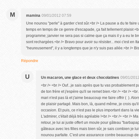
M
mamina
09/01/2012 07:59
Une nounou "perle" à garder c'est sûr.<br /> La pause a du te faire 
temps en temps de ce genre d'escapade, ça fait tellement plaisir.<b
programme; janvier ne sera pas si calme que ça mais il y a eu le br
sont rechargées.<br /> Bravo pour avoir su résister... moi c'est en It
"heureusement", il y a longtemps que je n'y suis pas allée.<br /> Bis
Répondre
U
Un macaron, une glace et deux chocolatines
09/01/2012
<br /> <br /> Ouf...je sais après que tu vas probablement
de ton frère et j'espère qu'il se remet bien.<br /> <br /> <br
mari n'est pas là et j'aime beaucoup me faire offrir ( ). Alor
de plaisir partagé. Mais bon, là, quand même, je crois qu'il 
occasion. Et puis, ce n'est pas le plus important dans la vi
L'admirer, c'était déjà très agréable !<br /> <br /> <br /> Ma
retour, je lui ai juste offert un moule pour gâteau "barbapa
gâteaux avec les filles mais bien sûr, je sais combien je lui
nounou parfaite. C'est une assurance contre beaucoup de tr