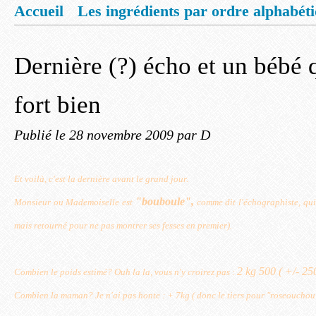
Accueil
Les ingrédients par ordre alphabét
Mentions légales
Offrez vous un livret de
Dernière (?) écho et un bébé 
fort bien
Publié le
28 novembre 2009
par D
Et voilà, c'est la dernière avant le grand jour.
"bouboule",
Monsieur ou Mademoiselle est
comme dit l'échographiste, qui
mais retourné pour ne pas montrer ses fesses en premier).
2 kg 500 ( +/- 250
Combien le poids estimé? Ouh la la, vous n'y croirez pas :
Combien la maman? Je n'ai pas honte : + 7kg ( donc le tiers pour "roseouchou"