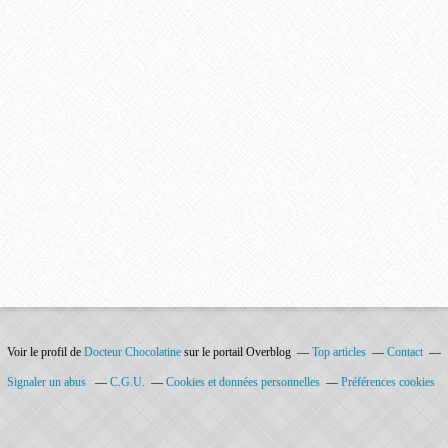
Voir le profil de
Docteur Chocolatine
sur le portail Overblog
Top articles
Contact
Signaler un abus
C.G.U.
Cookies et données personnelles
Préférences cookies