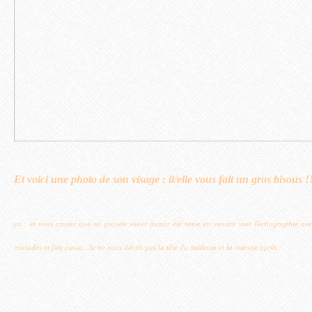
Et voici une photo de son visage : il/elle vous fait un gros bisous !
ps : et vous croyez que sa grande soeur aurait été ravie en venant voir l'échographie av
roulades et j'en passe...Je ne vous décris pas la tête du médecin et la mienne après.