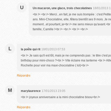
U
Un macaron, une glace, trois chocolatines
18/01/2013 1
<br /> <br /> Merci...en fait, je me suis trompée : c'est Petit
ans. Mini-Chocolatine, elle, fêtera bientôt ses 9 mois. Je n
moment...et pourtant, je<br /> me sens mieux qu'avant.<br /
famille, Camille !<br /> <br /> <br /> <br />
L
la poêle qui rit
18/01/2013 07:53
<br /> Je sais qu'il est tôt, mais je ne comprends pas : le titre c'est 
birthday pour mini-choco ?<br /> Vite éclaire ma lanterne <br /> Alll
Rochelle pour voir ma maxi-chocolatine ( lol)<br />
Répondre
M
marylaurence
17/01/2013 23:05
<br /> joyeux anniversaire a la mini chocolatine bisou<br />
Répondre