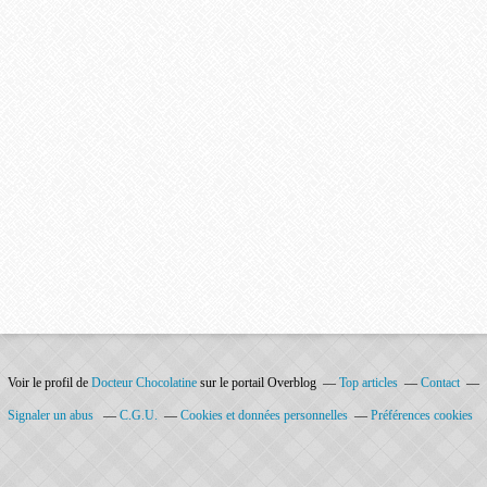
Voir le profil de
Docteur Chocolatine
sur le portail Overblog
Top articles
Contact
Signaler un abus
C.G.U.
Cookies et données personnelles
Préférences cookies