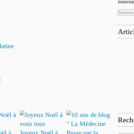
nouveau
Artic
atine
Rech
ël à
Joyeux Noël à