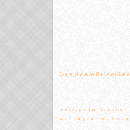
Quelle jolie petite fille ! Aussi bel
Tout un après-midi à nous bercer
son rôle de grande fille, a bien aimé