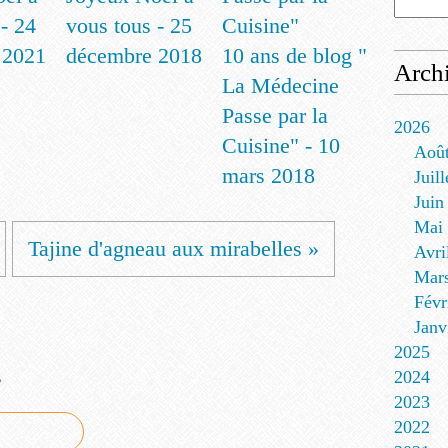
- 24
vous tous - 25
 2021
décembre 2018
10 ans de blog "
Arch
La Médecine
Passe par la
2026
Cuisine" - 10
Aoû
mars 2018
Juill
Juin
Mai
Tajine d'agneau aux mirabelles »
Avri
Mar
Févr
Janv
2025
e
2024
2023
2022