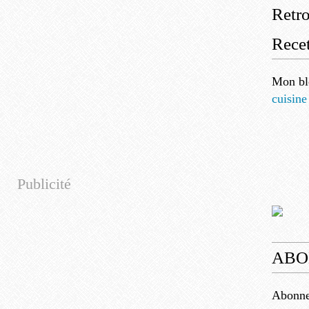
Retr
Recet
Mon bl
cuisine
Publicité
ABO
Abonnez