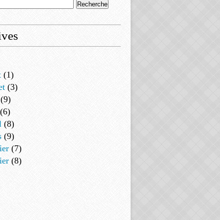
ives
t
(1)
et
(3)
(9)
(6)
l
(8)
s
(9)
ier
(7)
ier
(8)