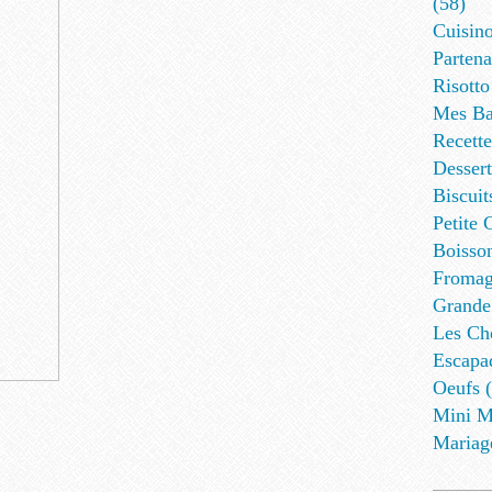
(58)
Cuisino
Partena
Risotto
Mes Ba
Recett
Dessert
Biscuit
Petite 
Boisson
Fromag
Grande
Les Cho
Escapa
Oeufs (
Mini M
Mariag