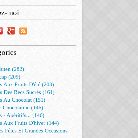
ez-moi
ories
luten (282)
cap (209)
s Aux Fruits D'été (203)
s Des Becs Sucrés (161)
ts Au Chocolat (151)
r Chocolatine (146)
s - Apéritifs... (146)
s Aux Fruits D'hiver (144)
es Fêtes Et Grandes Occasions