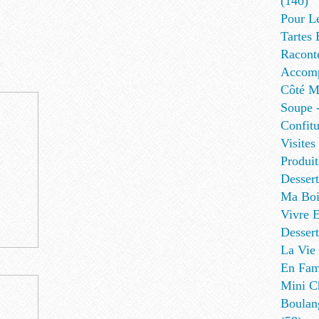
(140)
Pour L
Tartes 
Racont
Accomp
Côté Me
Soupe -
Confitu
Visites
Produit
Desser
Ma Boi
Vivre E
Dessert
La Vie 
En Fami
Mini Ch
Boulan