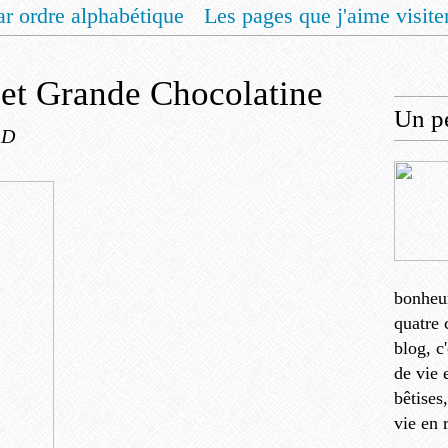
ar ordre alphabétique
Les pages que j'aime visite
 vous un livret de recettes pour Noël
Contact
 et Grande Chocolatine
Un pe
 D
bonheu
quatre 
blog, c
de vie 
bêtises
vie en 