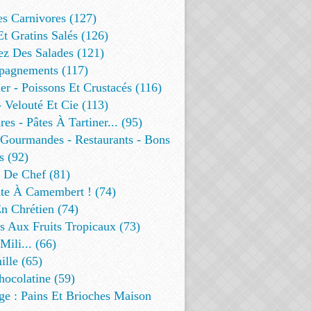
es Carnivores (127)
Et Gratins Salés (126)
ez Des Salades (121)
agnements (117)
r - Poissons Et Crustacés (116)
 Velouté Et Cie (113)
res - Pâtes À Tartiner... (95)
 Gourmandes - Restaurants - Bons
s (92)
t De Chef (81)
te À Camembert ! (74)
n Chrétien (74)
s Aux Fruits Tropicaux (73)
Mili... (66)
lle (65)
ocolatine (59)
ge : Pains Et Brioches Maison