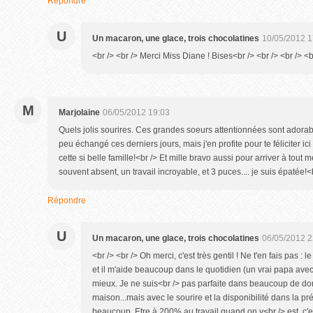
Répondre
U
Un macaron, une glace, trois chocolatines
10/05/2012 1
<br /> <br /> Merci Miss Diane ! Bises<br /> <br /> <br /> <b
M
Marjolaine
06/05/2012 19:03
Quels jolis sourires. Ces grandes soeurs attentionnées sont adora
peu échangé ces derniers jours, mais j'en profite pour te féliciter ici 
cette si belle famille!<br /> Et mille bravo aussi pour arriver à tout 
souvent absent, un travail incroyable, et 3 puces.... je suis épatée!<
Répondre
U
Un macaron, une glace, trois chocolatines
06/05/2012 2
<br /> <br /> Oh merci, c'est très gentil ! Ne t'en fais pas : 
et il m'aide beaucoup dans le quotidien (un vrai papa avec
mieux. Je ne suis<br /> pas parfaite dans beaucoup de doma
maison...mais avec le sourire et la disponibilité dans la pr
beaucoup. Etre à 200% au travail quand on y<br /> est, c'e