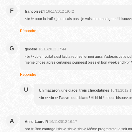
F
francoise24
16/11/2012 19:42
<br /> pour la truffe, je ne sais pas , je vais me renseigner !! bisous<
Répondre
G
gridelle
16/11/2012 17:44
<br /> t bien voilà! c'est fait la reprise! et moi aussi j'adorais cette pu
même chose après certaines journées! bises et bon week end!<br 
Répondre
U
Un macaron, une glace, trois chocolatines
16/11/2012 1
<br /> <br /> Pauvre ours blanc ! Hi hi hi ! bisous bisous<br 
A
Anne-Laure R
16/11/2012 16:17
<br /> Bon courage!!<br /> <br /> <br /> Même programme le soir mai