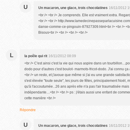
U
Un macaron, une glace, trois chocolatines
16/11/2012 1
<br /> <br /> Je comprends. Elle est vraiment extra. Regard
<br /> <br /> http://www.lamedecinepasseparlacuisine.com/
danse-comme-ce-pingouin-87927309.html<br /> <br /> <br /
Bisous<br /> <br /> <br /> <br />
L
la poêle qui rit
16/11/2012 08:09
<br /> C'est ainsi c'est la vie qui nous aspire dans un tourbillon....p
dodo pour d'autres c'est boulot- marmots-fricot-dodo. J'ai connu ça
<br /> un resto, et j'avoue que même si j'ai eu une grande satisfacti
s'est élevée "toute seule", les jours de fêtes, principalement Noël, m
qu'à l'accoutumée...26 ans après elle n'a pas l'air traumatisée mais 
indépendante....<br /> <br /> ps : j'étais aussi une enfant de comm
cette manière <br />
Répondre
U
Un macaron, une glace, trois chocolatines
16/11/2012 1