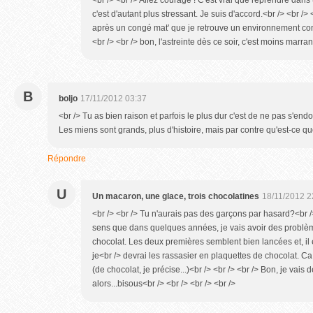
<br /> <br /> Allez courage ! C'est vrai que reprendre dans
c'est d'autant plus stressant. Je suis d'accord.<br /> <br /> 
après un congé mat' que je retrouve un environnement connu
<br /> <br /> bon, l'astreinte dès ce soir, c'est moins marrant.
B
boljo
17/11/2012 03:37
<br /> Tu as bien raison et parfois le plus dur c'est de ne pas s'endorm
Les miens sont grands, plus d'histoire, mais par contre qu'est-ce q
Répondre
U
Un macaron, une glace, trois chocolatines
18/11/2012 2
<br /> <br /> Tu n'aurais pas des garçons par hasard?<br /> <
sens que dans quelques années, je vais avoir des problèm
chocolat. Les deux premières semblent bien lancées et, il 
je<br /> devrai les rassasier en plaquettes de chocolat. Ca
(de chocolat, je précise...)<br /> <br /> <br /> Bon, je vais 
alors...bisous<br /> <br /> <br /> <br />