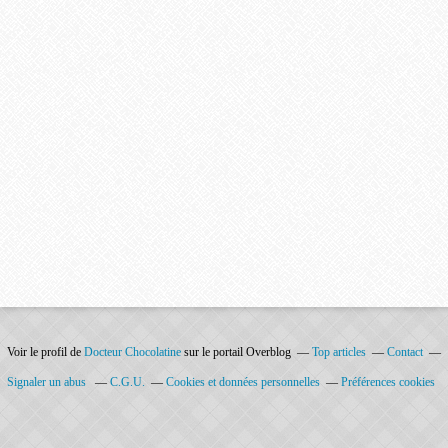
Voir le profil de
Docteur Chocolatine
sur le portail Overblog
Top articles
Contact
Signaler un abus
C.G.U.
Cookies et données personnelles
Préférences cookies