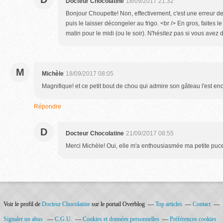
Docteur Chocolatine
18/09/2017 21:32
Bonjour Choupette! Non, effectivement, c'est une erreur de 
puis le laisser décongeler au frigo. <br /> En gros, faites le
matin pour le midi (ou le soir). N'hésitez pas si vous avez 
M
Michèle
18/09/2017 08:05
Magnifique! et ce petit bout de chou qui admire son gâteau l'est enc
Répondre
D
Docteur Chocolatine
21/09/2017 08:55
Merci Michèle! Oui, elle m'a enthousiasmée ma petite puce 
Voir le profil de
Docteur Chocolatine
sur le portail Overblog
Top articles
Contact
Signaler un abus
C.G.U.
Cookies et données personnelles
Préférences cookies