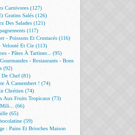
es Carnivores (127)
Et Gratins Salés (126)
ez Des Salades (121)
agnements (117)
r - Poissons Et Crustacés (116)
 Velouté Et Cie (113)
res - Pâtes À Tartiner... (95)
 Gourmandes - Restaurants - Bons
s (92)
t De Chef (81)
te À Camembert ! (74)
n Chrétien (74)
s Aux Fruits Tropicaux (73)
Mili... (66)
lle (65)
ocolatine (59)
ge : Pains Et Brioches Maison