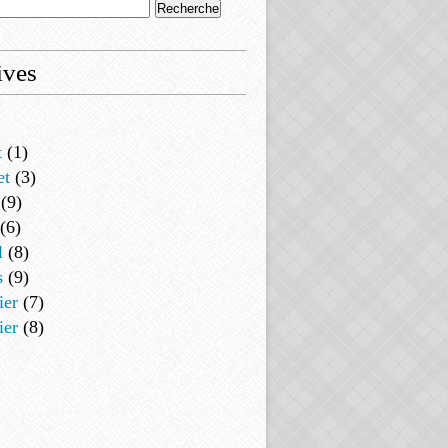
ives
t
(1)
et
(3)
(9)
(6)
l
(8)
s
(9)
ier
(7)
ier
(8)