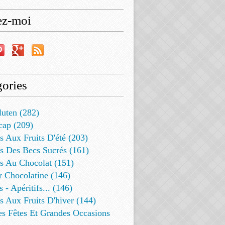
ez-moi
ories
luten (282)
cap (209)
s Aux Fruits D'été (203)
s Des Becs Sucrés (161)
ts Au Chocolat (151)
r Chocolatine (146)
s - Apéritifs... (146)
s Aux Fruits D'hiver (144)
es Fêtes Et Grandes Occasions