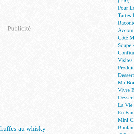
(140)
Pour L
Tartes 
Racont
Publicité
Accomp
Côté Me
Soupe -
Confitu
Visites
Produit
Desser
Ma Boi
Vivre E
Dessert
La Vie 
En Fami
Mini Ch
Boulan