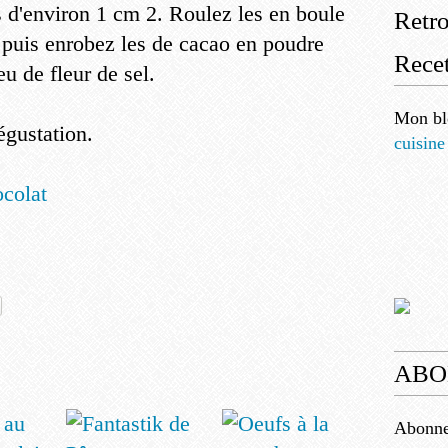
 d'environ 1 cm 2. Roulez les en boule
Retr
puis enrobez les de cacao en poudre
Recet
u de fleur de sel.
Mon bl
égustation.
cuisine
ocolat
ABO
Abonnez