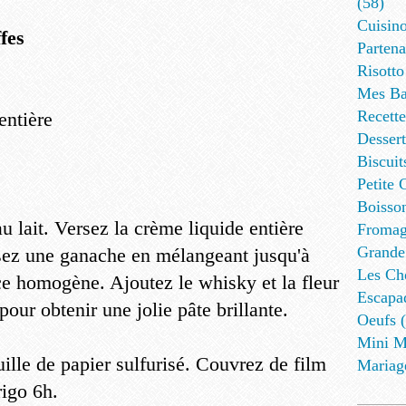
(58)
Cuisino
fes
Partena
Risotto
Mes Ba
Recett
entière
Dessert
Biscuit
Petite 
Boisson
u lait. Versez la crème liquide entière
Fromag
Grande
isez une ganache en mélangeant jusqu'à
Les Cho
ce homogène. Ajoutez le whisky et la fleur
Escapa
our obtenir une jolie pâte brillante.
Oeufs (
Mini M
uille de papier sulfurisé. Couvrez de film
Mariag
rigo 6h.