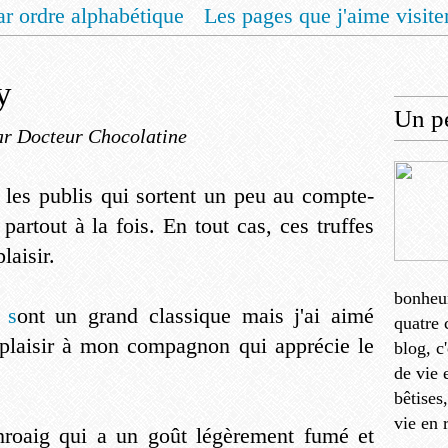
ar ordre alphabétique
Les pages que j'aime visite
 vous un livret de recettes pour Noël
Contact
y
Un pe
ar Docteur Chocolatine
s les publis qui sortent un peu au compte-
partout à la fois. En tout cas, ces truffes
laisir.
bonheu
 s
ont un grand classique mais j'ai aimé
quatre 
 plaisir à mon compagnon qui apprécie le
blog, c
de vie 
bêtises
vie en 
hroaig qui a un goût légèrement fumé et