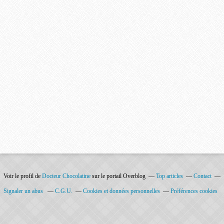
Voir le profil de
Docteur Chocolatine
sur le portail Overblog
Top articles
Contact
Signaler un abus
C.G.U.
Cookies et données personnelles
Préférences cookies